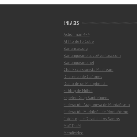
ENLACES
Actionman 4×4
Al filo de lo Cutre
Barrancos.org
Barranquismo.LocoAventura.com
Barranquismo.net
Club Excursionista MadTeam
Descenso de Cañones
Diario de un Pesoptimista
El blog de Mithril
Espeleo Grup Santfeliuenc
Federación Aragonesa de Montañismo
Federación Madrileña de Montañismo
Fotoblog de David de los Santos
MaDTeaM
Mendivideo