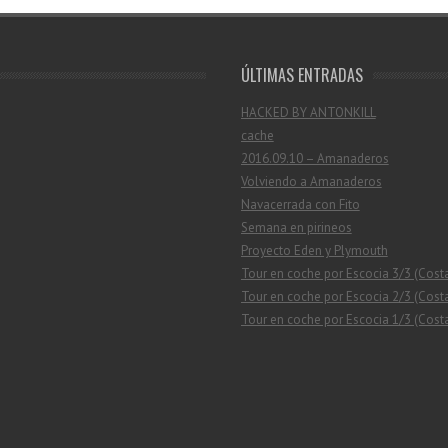
ÚLTIMAS ENTRADAS
HACKED BY ANTONKILL
cache
2016.09.10 – Amanaderos
Volviendo a Amanaderos
Navacerrada con Fito
Semana en pirineos
Proyecto Eden y Plymouth
Tour en coche por Escocia 3/3 (Cost
Tour en coche por Escocia 2/3 (Costa
Tour en coche por Escocia 1/3 (Costa