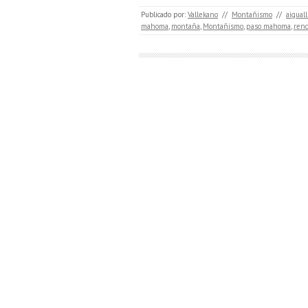
Publicado por:
Vallekano
//
Montañismo
//
aigual
mahoma
,
montaña
,
Montañismo
,
paso mahoma
,
renc