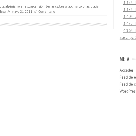
3.355 ·
luts
,
alpinismo
,
aneto
,
ascensión
,
barrancs
,
besurta
,
cima
,
coronas
,
glaciar
,
3.375 ·
lusa
//
mayo 21, 2011
//
Comentario
3.404 ·
3.482 ·
4.164 ·
Suscripci
META
Acceder
Feed de e
Feed de 
WordPres
Buscar