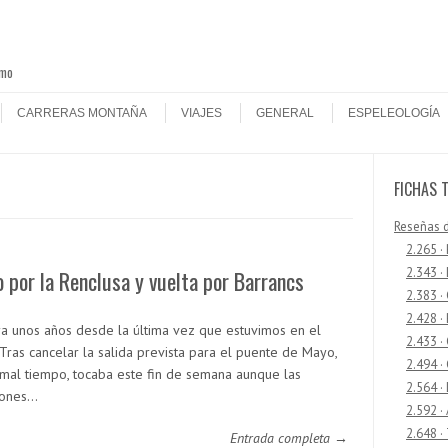
smo
CARRERAS MONTAÑA
VIAJES
GENERAL
ESPELEOLOGÍA
FICHAS 
Reseñas 
2.265 ·
2.343 ·
 por la Renclusa y vuelta por Barrancs
2.383 ·
2.428 ·
ya unos años desde la última vez que estuvimos en el
2.433 
 Tras cancelar la salida prevista para el puente de Mayo,
2.494 ·
 mal tiempo, tocaba este fin de semana aunque las
2.564 ·
iones…
2.592 ·
2.648 ·
Entrada completa →