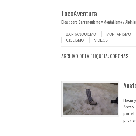
LocoAventura
Blog sobre Barranquismo y Montañismo / Alpini
Saltar al contenido
Menú
BARRANQUISMO
MONTAÑISMO
CICLISMO
VIDEOS
ARCHIVO DE LA ETIQUETA:
CORONAS
Aneto
Hacía 
Aneto.
por el
previs