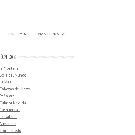
ESCALADA
VÍAS FERRATAS
TÉCNICAS
de Montaña
 Bola del Mundo
 La Mira
 Cabezas de Hierro
 Peñalara
· Cabeza Nevada
 Casquerazo
 La Galana
 Almanzor
 Torrecerredo