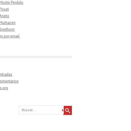
 Monte Perdido
 Poset
 Aneto
 Mulhacen
 Breithorn
ón por email
ntradas
comentarios
s.org