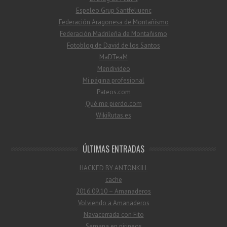
Espeleo Grup Santfeliuenc
Federación Aragonesa de Montañismo
Federación Madrileña de Montañismo
Fotoblog de David de los Santos
MaDTeaM
Mendivideo
Mi página profesional
Pateos.com
Qué me pierdo.com
WikiRutas.es
ÚLTIMAS ENTRADAS
HACKED BY ANTONKILL
cache
2016.09.10 – Amanaderos
Volviendo a Amanaderos
Navacerrada con Fito
Semana en pirineos