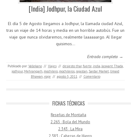
[India] Jodhpur, la Ciudad Azul
El día 5 de Agosto llegamos a Jodhpur, la llamada ciudad Azul,
tras un viaje de 14 horas y media en un horrible autobús. Fue un
viaje que nunca olvidaremos, realmente laaaaaargo. Al llegar
quisimos…
Entrada completa →
Publicado por:
Vallekano
//
Viajes
//
desiesto thar
,
fuerte
,
india
,
Jaswant Thada
,
jodhpur
,
Mehrangarh
,
mochilero
,
mochileros
,
rajastan
,
Sardar Market
,
Umaid
Bhawan
,
viaje
//
agosto 5, 2011
//
Comentario
FICHAS TÉCNICAS
Reseñas de Montaña
2.265 · Bola del Mundo
2.343 · La Mira
2.383 · Cabezas de Hierro