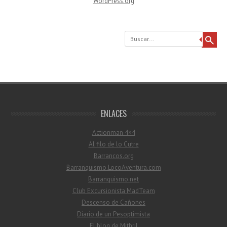
WordPress.org
Buscar
ENLACES
Actionman 4×4
Al filo de lo Cutre
Barrancos.org
Barranquismo.LocoAventura.com
Barranquismo.net
Club Excursionista MadTeam
Descenso de Cañones
Diario de un Pesoptimista
El blog de Mithril