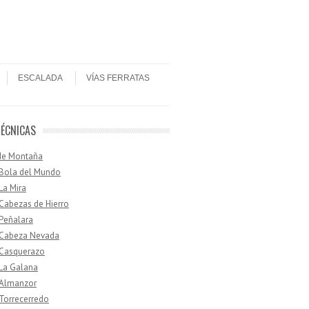
ESCALADA
VÍAS FERRATAS
TÉCNICAS
de Montaña
 Bola del Mundo
 La Mira
 Cabezas de Hierro
 Peñalara
· Cabeza Nevada
 Casquerazo
 La Galana
 Almanzor
 Torrecerredo