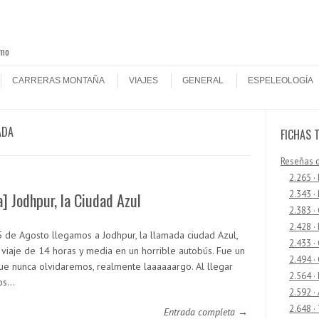
smo
CARRERAS MONTAÑA
VIAJES
GENERAL
ESPELEOLOGÍA
ADA
FICHAS 
Reseñas 
2.265 ·
2.343 ·
a] Jodhpur, la Ciudad Azul
2.383 ·
2.428 ·
 5 de Agosto llegamos a Jodhpur, la llamada ciudad Azul,
2.433 
n viaje de 14 horas y media en un horrible autobús. Fue un
2.494 ·
que nunca olvidaremos, realmente laaaaaargo. Al llegar
2.564 ·
os…
2.592 ·
2.648 ·
Entrada completa →