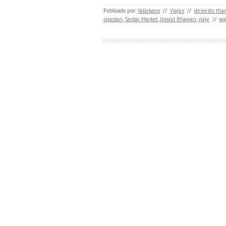
Publicado por:
Vallekano
//
Viajes
//
desiesto thar
rajastan
,
Sardar Market
,
Umaid Bhawan
,
viaje
//
ag