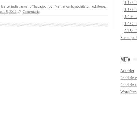
3.355 ·
,
fuerte
,
india
,
Jaswant Thada
,
jodhpur
,
Mehrangarh
,
mochilero
,
mochileros
,
3.375 ·
osto 5, 2011
//
Comentario
3.404 ·
3.482 ·
4.164 ·
Suscripci
META
Acceder
Feed de e
Feed de 
WordPres
Buscar