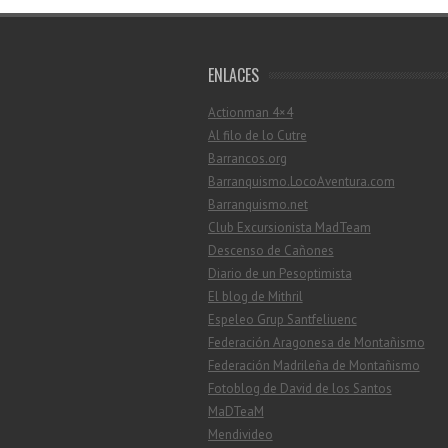
ENLACES
Actionman 4×4
Al filo de lo Cutre
Barrancos.org
Barranquismo.LocoAventura.com
Barranquismo.net
Club Excursionista MadTeam
Descenso de Cañones
Diario de un Pesoptimista
El blog de Mithril
Espeleo Grup Santfeliuenc
Federación Aragonesa de Montañismo
Federación Madrileña de Montañismo
Fotoblog de David de los Santos
MaDTeaM
Mendivideo