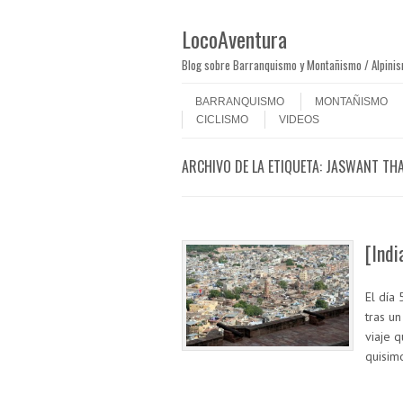
LocoAventura
Blog sobre Barranquismo y Montañismo / Alpini
Saltar al contenido
Menú
BARRANQUISMO
MONTAÑISMO
CICLISMO
VIDEOS
ARCHIVO DE LA ETIQUETA:
JASWANT TH
[Indi
El día
tras u
viaje 
quisim