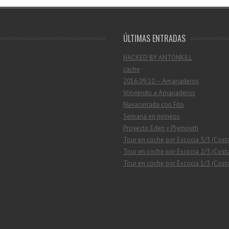
ÚLTIMAS ENTRADAS
HACKED BY ANTONKILL
cache
2016.09.10 – Amanaderos
Volviendo a Amanaderos
Navacerrada con Fito
Semana en pirineos
Proyecto Eden y Plymouth
Tour en coche por Escocia 3/3 (Cost
Tour en coche por Escocia 2/3 (Costa
Tour en coche por Escocia 1/3 (Costa