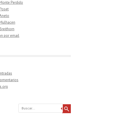
 Monte Perdido
 Poset
 Aneto
 Mulhacen
 Breithorn
ón por email
ntradas
comentarios
s.org