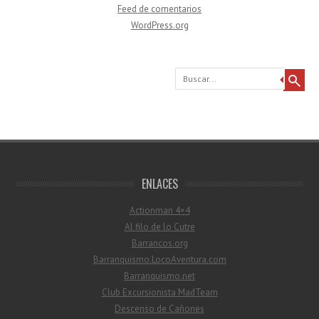
Feed de comentarios
WordPress.org
Buscar
ENLACES
Actionman 4×4
Al filo de lo Cutre
Barrancos.org
Barranquismo.LocoAventura.com
Barranquismo.net
Club Excursionista MadTeam
Descenso de Cañones