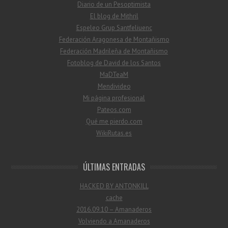
Diario de un Pesoptimista
El blog de Mithril
Espeleo Grup Santfeliuenc
Federación Aragonesa de Montañismo
Federación Madrileña de Montañismo
Fotoblog de David de los Santos
MaDTeaM
Mendivideo
Mi página profesional
Pateos.com
Qué me pierdo.com
WikiRutas.es
ÚLTIMAS ENTRADAS
HACKED BY ANTONKILL
cache
2016.09.10 – Amanaderos
Volviendo a Amanaderos