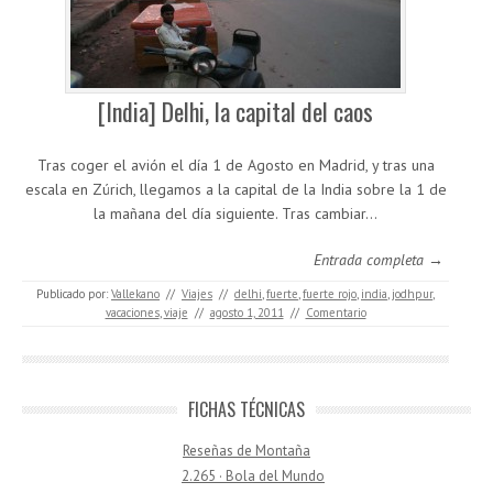
[India] Delhi, la capital del caos
Tras coger el avión el día 1 de Agosto en Madrid, y tras una
escala en Zúrich, llegamos a la capital de la India sobre la 1 de
la mañana del día siguiente. Tras cambiar…
Entrada completa →
Publicado por:
Vallekano
//
Viajes
//
delhi
,
fuerte
,
fuerte rojo
,
india
,
jodhpur
,
vacaciones
,
viaje
//
agosto 1, 2011
//
Comentario
FICHAS TÉCNICAS
Reseñas de Montaña
2.265 · Bola del Mundo