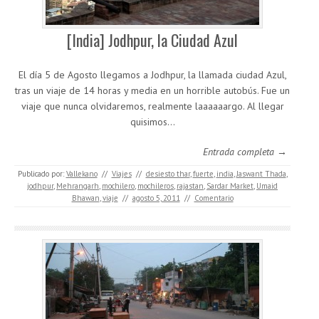
[India] Jodhpur, la Ciudad Azul
El día 5 de Agosto llegamos a Jodhpur, la llamada ciudad Azul,
tras un viaje de 14 horas y media en un horrible autobús. Fue un
viaje que nunca olvidaremos, realmente laaaaaargo. Al llegar
quisimos…
Entrada completa →
Publicado por:
Vallekano
//
Viajes
//
desiesto thar
,
fuerte
,
india
,
Jaswant Thada
,
jodhpur
,
Mehrangarh
,
mochilero
,
mochileros
,
rajastan
,
Sardar Market
,
Umaid
Bhawan
,
viaje
//
agosto 5, 2011
//
Comentario