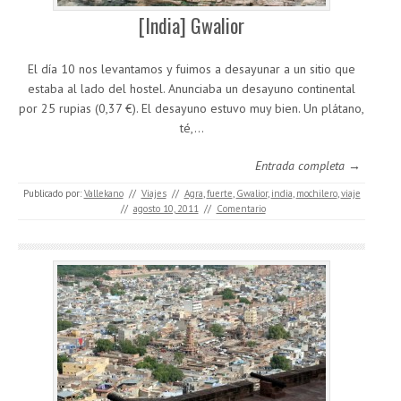
[India] Gwalior
El día 10 nos levantamos y fuimos a desayunar a un sitio que
estaba al lado del hostel. Anunciaba un desayuno continental
por 25 rupias (0,37 €). El desayuno estuvo muy bien. Un plátano,
té,…
Entrada completa →
Publicado por:
Vallekano
//
Viajes
//
Agra
,
fuerte
,
Gwalior
,
india
,
mochilero
,
viaje
//
agosto 10, 2011
//
Comentario