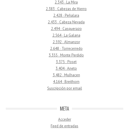
2.343 · La Mira
2.383 · Cabezas de Hierro
2.428 · Peñalara
2.433 · Cabeza Nevada
2.494 · Casquerazo
2.564 · La Galana
2.592 · Almanzor
2.648 · Torrecerredo
3.355 · Monte Perdido
3.375 · Poset
3.404 · Aneto
3.482 · Mulhacen
4.164 · Breithorn
Suscripción por email
META
Acceder
Feed de entradas