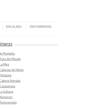
ESCALADA
VÍAS FERRATAS
TÉCNICAS
de Montaña
 Bola del Mundo
 La Mira
 Cabezas de Hierro
 Peñalara
· Cabeza Nevada
 Casquerazo
 La Galana
 Almanzor
 Torrecerredo