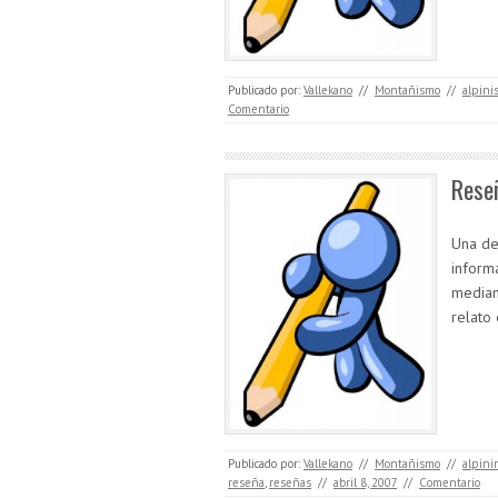
Publicado por:
Vallekano
//
Montañismo
//
alpini
Comentario
Rese
Una de
inform
median
relato
Publicado por:
Vallekano
//
Montañismo
//
alpini
reseña
,
reseñas
//
abril 8, 2007
//
Comentario