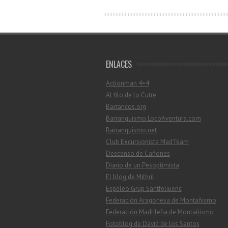
ENLACES
Actionman 4×4
Al filo de lo Cutre
Barrancos.org
Barranquismo.LocoAventura.com
Barranquismo.net
Club Excursionista MadTeam
Descenso de Cañones
Diario de un Pesoptimista
El blog de Mithril
Espeleo Grup Santfeliuenc
Federación Aragonesa de Montañismo
Federación Madrileña de Montañismo
Fotoblog de David de los Santos