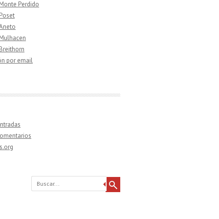
 Monte Perdido
 Poset
 Aneto
 Mulhacen
 Breithorn
ón por email
ntradas
comentarios
s.org