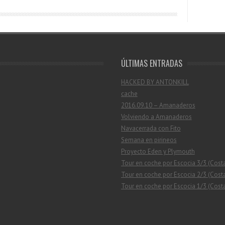
ÚLTIMAS ENTRADAS
HACKED BY ANTONKILL
cache
2016.09.10 – Amanaderos
Volviendo a Amanaderos
Navacerrada con Fito
Semana en pirineos
Proyecto Eden y Plymouth
Tour en coche por Escocia 3/3 (Cost
Tour en coche por Escocia 2/3 (Costa
Tour en coche por Escocia 1/3 (Costa