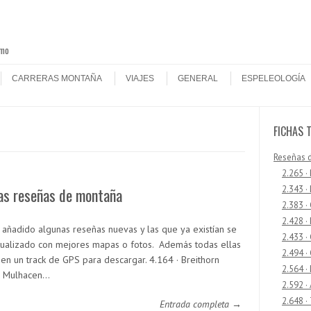
smo
CARRERAS MONTAÑA
VIAJES
GENERAL
ESPELEOLOGÍA
FICHAS 
Reseñas 
2.265 ·
2.343 ·
as reseñas de montaña
2.383 ·
2.428 ·
 añadido algunas reseñas nuevas y las que ya existían se
2.433 
tualizado con mejores mapas o fotos. Además todas ellas
2.494 ·
nen un track de GPS para descargar. 4.164 · Breithorn
2.564 ·
· Mulhacen…
2.592 ·
2.648 ·
Entrada completa →