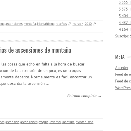
3.355 ·
3.375 ·
3.404 ·
3.482 ·
smo
,
ascensiones
,
montaña
,
Montañismo
,
reseñas
//
marzo 4, 2010
//
4.164 ·
Suscripci
ñas de ascensiones de montaña
META
 las cosas que echo en falta a la hora de buscar
Acceder
ación de la ascensión de un pico, es un croquis
Feed de e
amente decente. Normalmente es facil encontrar un
Feed de 
 que describa la ascensión,…
WordPres
Entrada completa →
Buscar
mos
,
ascensión
,
ascensiones
,
croquis
,
invernal
,
montaña
,
Montañismo
,