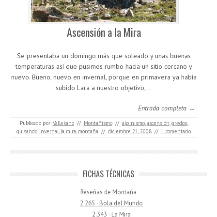
Ascensión a la Mira
Se presentaba un domingo más que soleado y unas buenas
temperaturas así que pusimos rumbo hacia un sitio cercano y
nuevo. Bueno, nuevo en invernal, porque en primavera ya había
subido Lara a nuestro objetivo,…
Entrada completa →
Publicado por:
Vallekano
//
Montañismo
//
alpinismo
,
ascensión
,
gredos
,
guisando
,
invernal
,
la mira
,
montaña
//
diciembre 21, 2008
//
1 comentario
FICHAS TÉCNICAS
Reseñas de Montaña
2.265 · Bola del Mundo
2.343 · La Mira