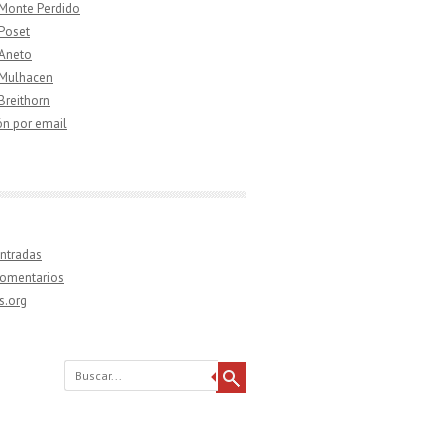
 Monte Perdido
 Poset
 Aneto
 Mulhacen
 Breithorn
ón por email
ntradas
comentarios
s.org