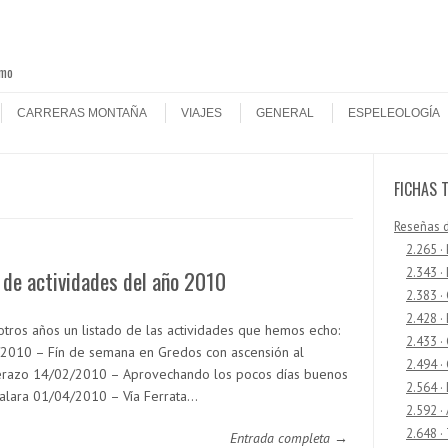
smo
CARRERAS MONTAÑA
VIAJES
GENERAL
ESPELEOLOGÍA
FICHAS 
Reseñas 
2.265 ·
2.343 ·
 de actividades del año 2010
2.383 ·
2.428 ·
tros años un listado de las actividades que hemos echo:
2.433 
2010 – Fín de semana en Gredos con ascensión al
2.494 ·
razo 14/02/2010 – Aprovechando los pocos días buenos
2.564 ·
alara 01/04/2010 – Vía Ferrata…
2.592 ·
2.648 ·
Entrada completa →