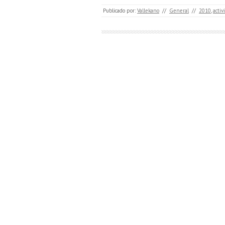
Publicado por:
Vallekano
//
General
//
2010
,
activ