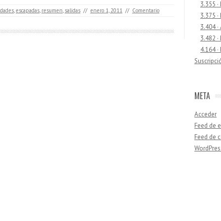
3.355 ·
idades
,
escapadas
,
resumen
,
salidas
//
enero 1, 2011
//
Comentario
3.375 ·
3.404 ·
3.482 ·
4.164 ·
Suscripci
META
Acceder
Feed de e
Feed de 
WordPres
Buscar