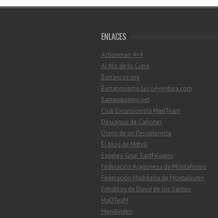
ENLACES
Actionman 4×4
Al filo de lo Cutre
Barrancos.org
Barranquismo.LocoAventura.com
Barranquismo.net
Club Excursionista MadTeam
Descenso de Cañones
Diario de un Pesoptimista
El blog de Mithril
Espeleo Grup Santfeliuenc
Federación Aragonesa de Montañismo
Federación Madrileña de Montañismo
Fotoblog de David de los Santos
MaDTeaM
Mendivideo