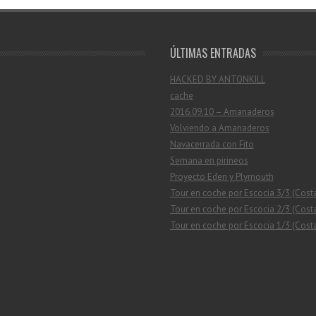
ÚLTIMAS ENTRADAS
HACKED BY ANTONKILL
cache
2016.09.10 – Amanaderos
Volviendo a Amanaderos
Navacerrada con Fito
Semana en pirineos
Proyecto Eden y Plymouth
Tour en coche por Escocia 3/3 (Cost
Tour en coche por Escocia 2/3 (Costa
Tour en coche por Escocia 1/3 (Costa