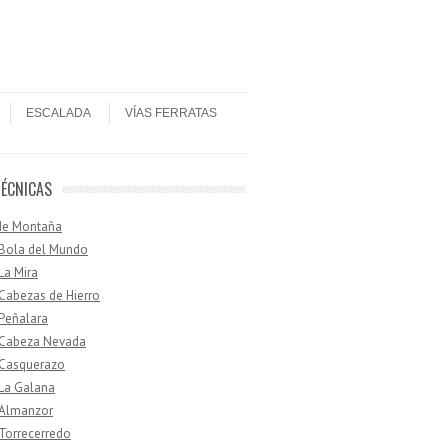
ESCALADA
VÍAS FERRATAS
TÉCNICAS
de Montaña
 Bola del Mundo
 La Mira
 Cabezas de Hierro
 Peñalara
· Cabeza Nevada
 Casquerazo
 La Galana
 Almanzor
 Torrecerredo