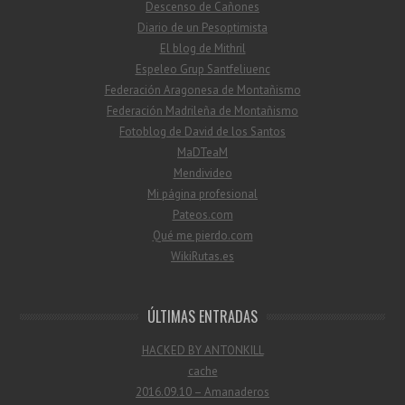
Descenso de Cañones
Diario de un Pesoptimista
El blog de Mithril
Espeleo Grup Santfeliuenc
Federación Aragonesa de Montañismo
Federación Madrileña de Montañismo
Fotoblog de David de los Santos
MaDTeaM
Mendivideo
Mi página profesional
Pateos.com
Qué me pierdo.com
WikiRutas.es
ÚLTIMAS ENTRADAS
HACKED BY ANTONKILL
cache
2016.09.10 – Amanaderos