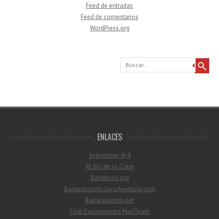
Feed de entradas
Feed de comentarios
WordPress.org
Buscar
ENLACES
Actionman 4×4
Al filo de lo Cutre
Barrancos.org
Barranquismo.LocoAventura.com
Barranquismo.net
Club Excursionista MadTeam