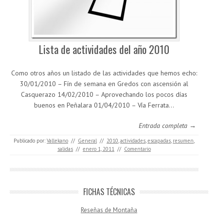
Lista de actividades del año 2010
Como otros años un listado de las actividades que hemos echo:
30/01/2010 – Fín de semana en Gredos con ascensión al
Casquerazo 14/02/2010 – Aprovechando los pocos días
buenos en Peñalara 01/04/2010 – Vía Ferrata…
Entrada completa →
Publicado por:
Vallekano
//
General
//
2010
,
actividades
,
escapadas
,
resumen
,
salidas
//
enero 1, 2011
//
Comentario
FICHAS TÉCNICAS
Reseñas de Montaña