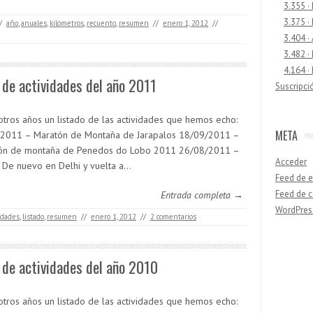
3.355 ·
3.375 ·
/
año
,
anuales
,
kilómetros
,
recuento
,
resumen
//
enero 1, 2012
//
3.404 ·
3.482 ·
4.164 ·
 de actividades del año 2011
Suscripci
tros años un listado de las actividades que hemos echo:
META
2011 – Maratón de Montaña de Jarapalos 18/09/2011 –
n de montaña de Penedos do Lobo 2011 26/08/2011 –
Acceder
] De nuevo en Delhi y vuelta a…
Feed de e
Feed de 
Entrada completa →
WordPres
idades
,
listado
,
resumen
//
enero 1, 2012
//
2 comentarios
Buscar
 de actividades del año 2010
tros años un listado de las actividades que hemos echo: