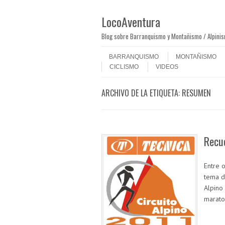
LocoAventura
Blog sobre Barranquismo y Montañismo / Alpini
Saltar al contenido
Menú
BARRANQUISMO
MONTAÑISMO
CICLISMO
VIDEOS
ARCHIVO DE LA ETIQUETA:
RESUMEN
Recu
Entre 
tema d
Alpino
marat