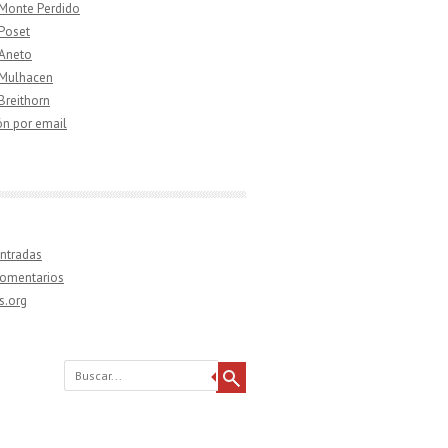
 Monte Perdido
 Poset
 Aneto
 Mulhacen
 Breithorn
ón por email
ntradas
comentarios
s.org