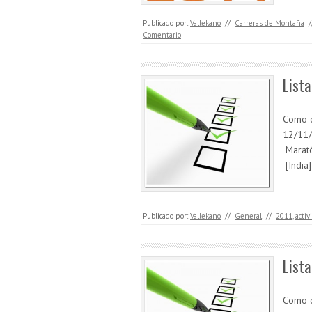
Publicado por:
Vallekano
//
Carreras de Montaña
/
Comentario
Lista
Como o
12/11/
Marató
[India
Publicado por:
Vallekano
//
General
//
2011
,
activ
Lista
Como o