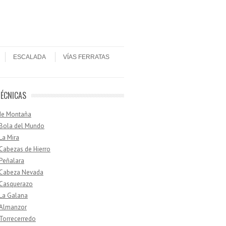
ESCALADA
VÍAS FERRATAS
TÉCNICAS
de Montaña
 Bola del Mundo
 La Mira
 Cabezas de Hierro
 Peñalara
· Cabeza Nevada
 Casquerazo
 La Galana
 Almanzor
 Torrecerredo