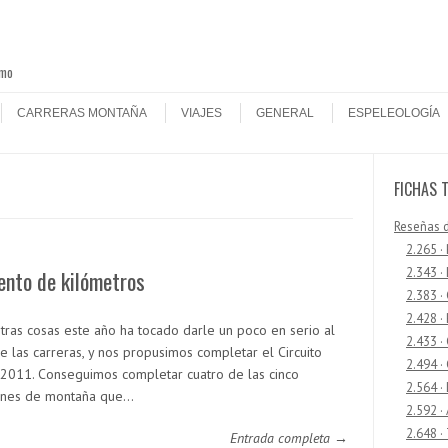
smo
CARRERAS MONTAÑA
VIAJES
GENERAL
ESPELEOLOGÍA
FICHAS 
Reseñas 
2.265 ·
2.343 ·
ento de kilómetros
2.383 ·
2.428 ·
otras cosas este año ha tocado darle un poco en serio al
2.433 
e las carreras, y nos propusimos completar el Circuito
2.494 ·
 2011. Conseguimos completar cuatro de las cinco
2.564 ·
ones de montaña que…
2.592 ·
2.648 ·
Entrada completa →