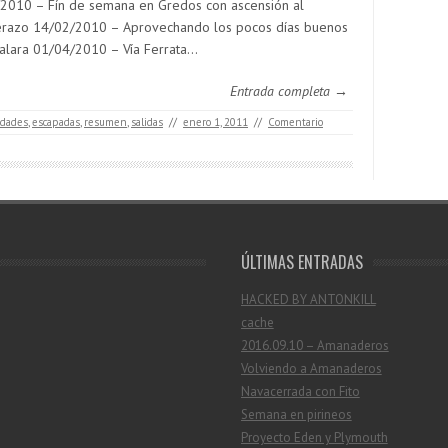
2010 – Fín de semana en Gredos con ascensión al
razo 14/02/2010 – Aprovechando los pocos días buenos
alara 01/04/2010 – Vía Ferrata…
Entrada completa →
idades
,
escapadas
,
resumen
,
salidas
//
enero 1, 2011
//
Comentario
ÚLTIMAS ENTRADAS
HACKED BY ANTONKILL
cache
2016.09.10 – Amanaderos
Volviendo a Amanaderos
Navacerrada con Fito
Semana en pirineos
Proyecto Eden y Plymouth