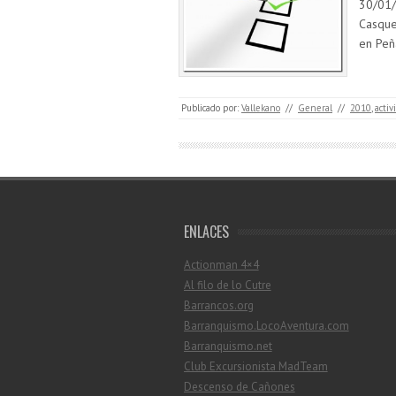
30/01/
Casque
en Peñ
Publicado por:
Vallekano
//
General
//
2010
,
activ
ENLACES
Actionman 4×4
Al filo de lo Cutre
Barrancos.org
Barranquismo.LocoAventura.com
Barranquismo.net
Club Excursionista MadTeam
Descenso de Cañones