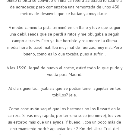
punto la pista se convirtió en una carretera asfaltada lo cual era
de agradecer, pero comenzaba una remontada de unos 450
metros de desnivel, que se hacían ya muy duros.
A medio camino la pista terminó en un llano y tuve que seguir
una débil senda que se perdí a ratos y me obligaba a seguir
campo a través. Esto ya fue horrible y realmente la última
media hora lo pasé mal. Iba muy mal de fuerzas, muy mal. Pero
bueno, como es lo que tocaba, pues a sufrir…
A las 13:20 llegué de nuevo al coche, estiré todo lo que pude y
vuelta para Madrid.
Al día siguiente… ¿sabíais que se podían tener agujetas en los
tobillos? jeje.
Como conclusión saqué que los bastones no los llevaré en la
carrera. Si vas muy rápido, por terreno seco (no nieve), los veo
un estorbo más que una ayuda. Y bueno… con un poco más de
entrenamiento podré aguantar los 42 Km del Ultra Trail del