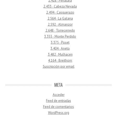
2.428 · Peñalara
2.433 · Cabeza Nevada
2.494 · Casquerazo
2.564 · La Galana
2.592 · Almanzor
2.648 · Torrecerredo
3.355 · Monte Perdido
3.375 · Poset
3.404 · Aneto
3.482 · Mulhacen
4.164 · Breithorn
Suscripción por email
META
Acceder
Feed de entradas
Feed de comentarios
WordPress.org