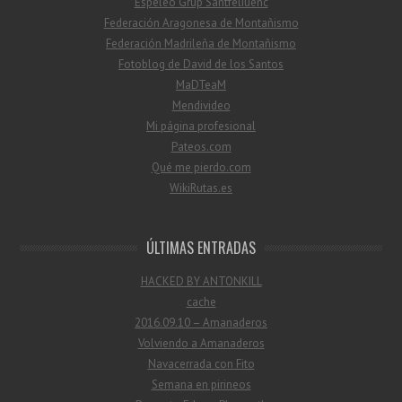
Espeleo Grup Santfeliuenc
Federación Aragonesa de Montañismo
Federación Madrileña de Montañismo
Fotoblog de David de los Santos
MaDTeaM
Mendivideo
Mi página profesional
Pateos.com
Qué me pierdo.com
WikiRutas.es
ÚLTIMAS ENTRADAS
HACKED BY ANTONKILL
cache
2016.09.10 – Amanaderos
Volviendo a Amanaderos
Navacerrada con Fito
Semana en pirineos