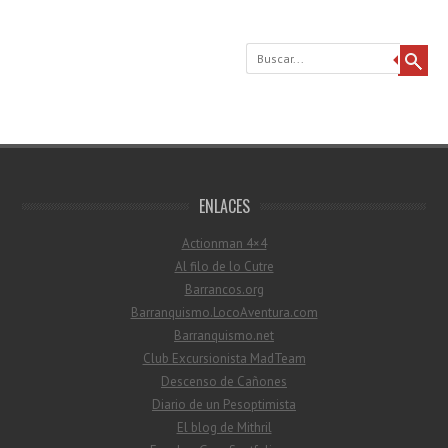
Buscar
ENLACES
Actionman 4×4
Al filo de lo Cutre
Barrancos.org
Barranquismo.LocoAventura.com
Barranquismo.net
Club Excursionista MadTeam
Descenso de Cañones
Diario de un Pesoptimista
El blog de Mithril