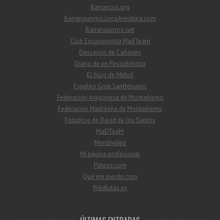
Barrancos.org
Barranquismo.LocoAventura.com
Barranquismo.net
Club Excursionista MadTeam
Descenso de Cañones
Diario de un Pesoptimista
El blog de Mithril
Espeleo Grup Santfeliuenc
Federación Aragonesa de Montañismo
Federación Madrileña de Montañismo
Fotoblog de David de los Santos
MaDTeaM
Mendivideo
Mi página profesional
Pateos.com
Qué me pierdo.com
WikiRutas.es