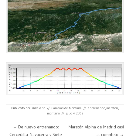
Publicado por:
Vallekano
//
Carreras de Montaña
//
entrenando
,
maraton
,
montaña
//
julio 4, 2009
Navegación de entradas
←
De nuevo entrenando:
Maratón Alpina de Madrid casi
Cercedilla, Navacerra y Siete
al completo
→