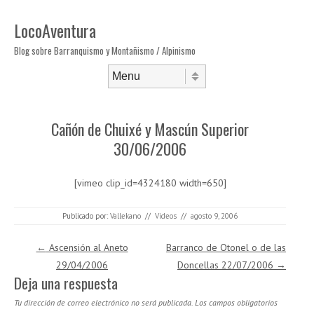
LocoAventura
Blog sobre Barranquismo y Montañismo / Alpinismo
Saltar al contenido
Menú
Cañón de Chuixé y Mascún Superior
30/06/2006
[vimeo clip_id=4324180 width=650]
Publicado por:
Vallekano
//
Videos
//
agosto 9, 2006
Navegación de entradas
←
Ascensión al Aneto
Barranco de Otonel o de las
29/04/2006
Doncellas 22/07/2006
→
Deja una respuesta
Tu dirección de correo electrónico no será publicada.
Los campos obligatorios