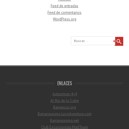
Feed de entradas
Feed de comentarios
WordPress.org
Buscar
ENLACES
Actionman 4×4
Al filo de lo Cutre
Barrancos.org
Barranquismo.LocoAventura.com
Barranquismo.net
Club Excursionista MadTeam