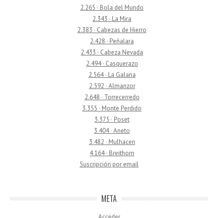
2.265 · Bola del Mundo
2.343 · La Mira
2.383 · Cabezas de Hierro
2.428 · Peñalara
2.433 · Cabeza Nevada
2.494 · Casquerazo
2.564 · La Galana
2.592 · Almanzor
2.648 · Torrecerredo
3.355 · Monte Perdido
3.375 · Poset
3.404 · Aneto
3.482 · Mulhacen
4.164 · Breithorn
Suscripción por email
META
Acceder