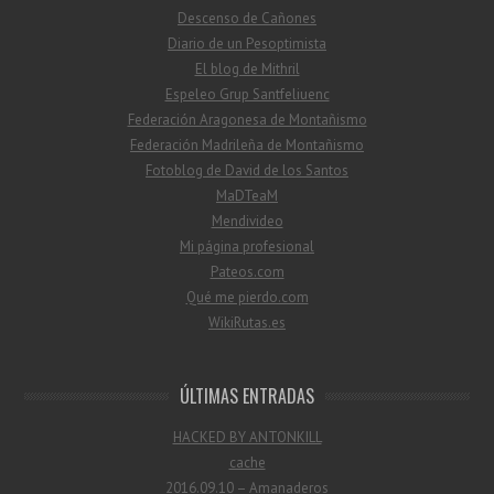
Descenso de Cañones
Diario de un Pesoptimista
El blog de Mithril
Espeleo Grup Santfeliuenc
Federación Aragonesa de Montañismo
Federación Madrileña de Montañismo
Fotoblog de David de los Santos
MaDTeaM
Mendivideo
Mi página profesional
Pateos.com
Qué me pierdo.com
WikiRutas.es
ÚLTIMAS ENTRADAS
HACKED BY ANTONKILL
cache
2016.09.10 – Amanaderos