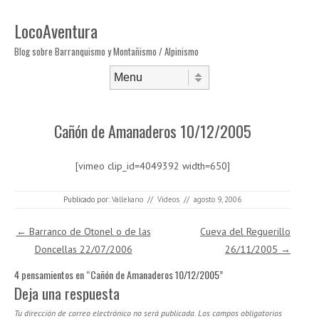
LocoAventura
Blog sobre Barranquismo y Montañismo / Alpinismo
Saltar al contenido
Menú
Cañón de Amanaderos 10/12/2005
[vimeo clip_id=4049392 width=650]
Publicado por:
Vallekano
//
Videos
//
agosto 9, 2006
Navegación de entradas
←
Barranco de Otonel o de las
Cueva del Reguerillo
Doncellas 22/07/2006
26/11/2005
→
4 pensamientos en “
Cañón de Amanaderos 10/12/2005
”
Deja una respuesta
Tu dirección de correo electrónico no será publicada.
Los campos obligatorios