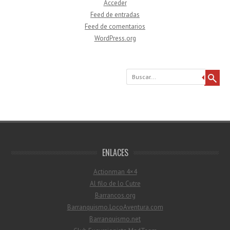
Acceder
Feed de entradas
Feed de comentarios
WordPress.org
Buscar
ENLACES
Actionman 4×4
Al filo de lo Cutre
Barrancos.org
Barranquismo.LocoAventura.com
Barranquismo.net