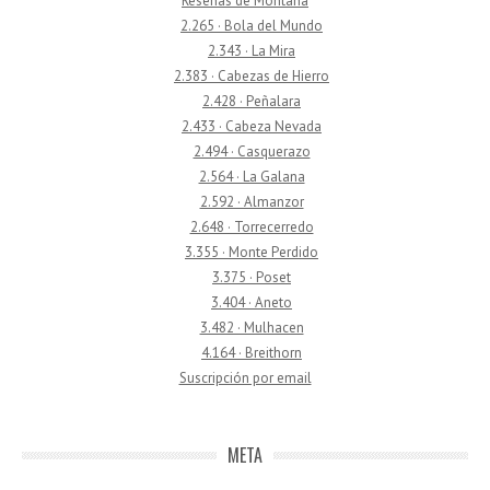
Reseñas de Montaña
2.265 · Bola del Mundo
2.343 · La Mira
2.383 · Cabezas de Hierro
2.428 · Peñalara
2.433 · Cabeza Nevada
2.494 · Casquerazo
2.564 · La Galana
2.592 · Almanzor
2.648 · Torrecerredo
3.355 · Monte Perdido
3.375 · Poset
3.404 · Aneto
3.482 · Mulhacen
4.164 · Breithorn
Suscripción por email
META