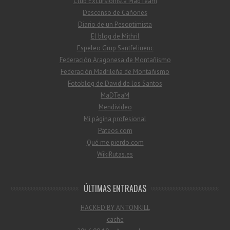
Club Excursionista MadTeam
Descenso de Cañones
Diario de un Pesoptimista
El blog de Mithril
Espeleo Grup Santfeliuenc
Federación Aragonesa de Montañismo
Federación Madrileña de Montañismo
Fotoblog de David de los Santos
MaDTeaM
Mendivideo
Mi página profesional
Pateos.com
Qué me pierdo.com
WikiRutas.es
ÚLTIMAS ENTRADAS
HACKED BY ANTONKILL
cache