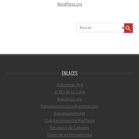
WordPress.org
Buscar
ENLACES
Actionman 4×4
Al filo de lo Cutre
Barrancos.org
Barranquismo.LocoAventura.com
Barranquismo.net
Club Excursionista MadTeam
Descenso de Cañones
Diario de un Pesoptimista