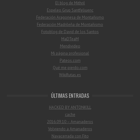
El blog de Mithril
Espeleo Grup Santfeliuenc
Federación Aragonesa de Montañismo
Federación Madrileña de Montañismo
Fotoblog de David de los Santos
MaDTeaM
Mendivideo
Mi página profesional
Pateos.com
Qué me pierdo.com
WikiRutas.es
ÚLTIMAS ENTRADAS
HACKED BY ANTONKILL
cache
2016.09.10 – Amanaderos
Volviendo a Amanaderos
Navacerrada con Fito