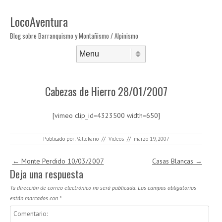
LocoAventura
Blog sobre Barranquismo y Montañismo / Alpinismo
Saltar al contenido
Menú
Cabezas de Hierro 28/01/2007
[vimeo clip_id=4323500 width=650]
Publicado por:
Vallekano
//
Videos
//
marzo 19, 2007
Navegación de entradas
←
Monte Perdido 10/03/2007
Casas Blancas
→
Deja una respuesta
Tu dirección de correo electrónico no será publicada.
Los campos obligatorios
están marcados con
*