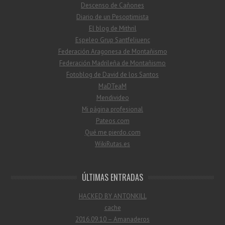
Descenso de Cañones
Diario de un Pesoptimista
El blog de Mithril
Espeleo Grup Santfeliuenc
Federación Aragonesa de Montañismo
Federación Madrileña de Montañismo
Fotoblog de David de los Santos
MaDTeaM
Mendivideo
Mi página profesional
Pateos.com
Qué me pierdo.com
WikiRutas.es
ÚLTIMAS ENTRADAS
HACKED BY ANTONKILL
cache
2016.09.10 – Amanaderos