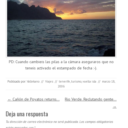
PD: Cuando cambieis las pilas a la cámara aseguraros que no
teneis activado el estampado de fecha :-).
Publicado por:
Vallekano
//
Viajes
//
tenerife
,
turismo
,
vuelta isla
//
marzo 18,
2006
Navegación de entradas
←
Cañón de Poyatos returns…
Rio Verde. Reclutando gente…
→
Deja una respuesta
Tu dirección de correo electrónico no será publicada.
Los campos obligatorios
están marcados con
*