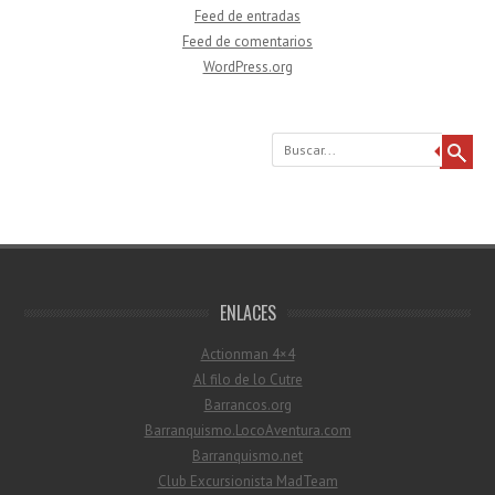
Feed de entradas
Feed de comentarios
WordPress.org
Buscar
ENLACES
Actionman 4×4
Al filo de lo Cutre
Barrancos.org
Barranquismo.LocoAventura.com
Barranquismo.net
Club Excursionista MadTeam