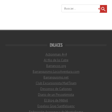
Buscar
ENLACES
Actionman 4×4
Al filo de lo Cutre
Barrancos.org
Barranquismo.LocoAventura.com
Barranquismo.net
Club Excursionista MadTeam
Descenso de Cañones
Diario de un Pesoptimista
El blog de Mithril
Espeleo Grup Santfeliuenc
Federación Aragonesa de Montañismo