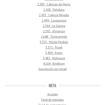
2.383 · Cabezas de Hierro
2.428 · Peñalara
2.433 · Cabeza Nevada
2.494 · Casquerazo
2.564 · La Galana
2.592 · Almanzor
2.648 · Torrecerredo
3.355 · Monte Perdido
3.375 · Poset
3.404 · Aneto
3.482 · Mulhacen
4.164 · Breithorn
Suscripción por email
META
Acceder
Feed de entradas