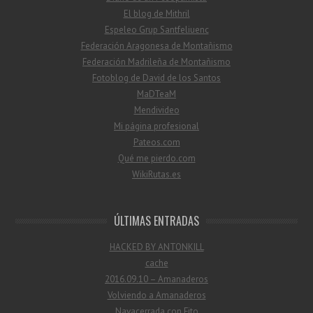
El blog de Mithril
Espeleo Grup Santfeliuenc
Federación Aragonesa de Montañismo
Federación Madrileña de Montañismo
Fotoblog de David de los Santos
MaDTeaM
Mendivideo
Mi página profesional
Pateos.com
Qué me pierdo.com
WikiRutas.es
ÚLTIMAS ENTRADAS
HACKED BY ANTONKILL
cache
2016.09.10 – Amanaderos
Volviendo a Amanaderos
Navacerrada con Fito