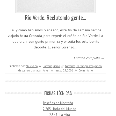
Rio Verde. Reclutando gente…
Tal y como habíamos planeado, este fin de semana hemos
viajado hasta Granada, para repetir el cañón de Rio Verde. La
idea era ir con gente primeriza y enseñarles este bonito
deporte. El señor Lorenzo…
Entrada completa →
Publicado por:
Vallekano
//
Barranquismo
//
barranco
,
Barranquismo
,
cañón
,
descenso
,
granada
,
río ver
//
marzo 25, 2006
//
Comentario
FICHAS TÉCNICAS
Reseñas de Montaña
2.265 · Bola del Mundo
2.343 · La Mira