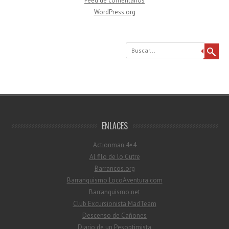
Feed de comentarios
WordPress.org
Buscar
ENLACES
Actionman 4×4
Al filo de lo Cutre
Barrancos.org
Barranquismo.LocoAventura.com
Barranquismo.net
Club Excursionista MadTeam
Descenso de Cañones
Diario de un Pesoptimista