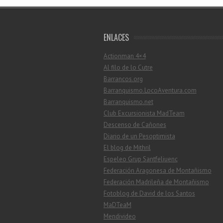
ENLACES
Actionman 4×4
Al filo de lo Cutre
Barrancos.org
Barranquismo.LocoAventura.com
Barranquismo.net
Club Excursionista MadTeam
Descenso de Cañones
Diario de un Pesoptimista
El blog de Mithril
Espeleo Grup Santfeliuenc
Federación Aragonesa de Montañismo
Federación Madrileña de Montañismo
Fotoblog de David de los Santos
MaDTeaM
Mendivideo