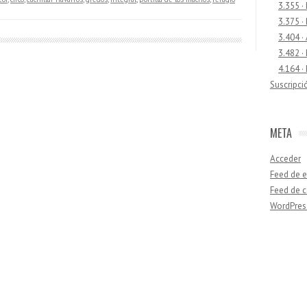
3.355 ·
3.375 ·
3.404 ·
3.482 ·
4.164 ·
Suscripci
META
Acceder
Feed de e
Feed de 
WordPres
Buscar