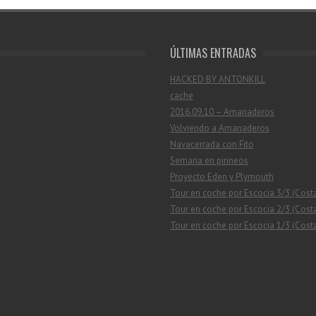
ÚLTIMAS ENTRADAS
HACKED BY ANTONKILL
cache
2016.09.10 – Amanaderos
Volviendo a Amanaderos
Navacerrada con Fito
Semana en pirineos
Proyecto Eden y Plymouth
Tour en coche por Escocia 3/3 (Cost
Tour en coche por Escocia 2/3 (Costa
Tour en coche por Escocia 1/3 (Costa