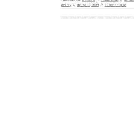
del rey
//
marzo 12, 2009
//
12 comentarios