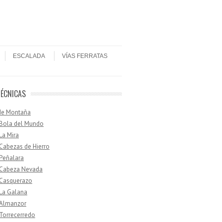
ESCALADA
VÍAS FERRATAS
TÉCNICAS
de Montaña
 Bola del Mundo
 La Mira
 Cabezas de Hierro
 Peñalara
· Cabeza Nevada
 Casquerazo
 La Galana
 Almanzor
 Torrecerredo