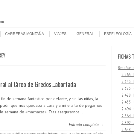
smo
CARRERAS MONTAÑA
VIAJES
GENERAL
ESPELEOLOGÍA
REY
FICHAS 
Reseñas 
2.265 ·
2.343 ·
ral al Circo de Gredos…abortada
2.383 ·
2.428 ·
fín de semana fantastico por delante, y sin las niñas, la
2.433 
opción que nos quedaba a Lara y a mí era la de pegarnos
2.494 ·
 de semana de «machacas». Tras asegurarnos…
2.564 ·
2.592 ·
Entrada completa →
2.648 ·
zor
,
circo
,
cuchillar navarros
,
gredos
,
integral
,
portilla de los machos
,
refugio