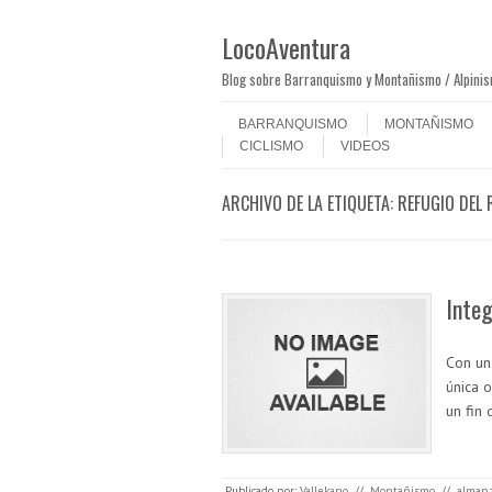
LocoAventura
Blog sobre Barranquismo y Montañismo / Alpini
Saltar al contenido
Menú
BARRANQUISMO
MONTAÑISMO
CICLISMO
VIDEOS
ARCHIVO DE LA ETIQUETA:
REFUGIO DEL 
Integ
Con un 
única 
un fin
Publicado por:
Vallekano
//
Montañismo
//
alman