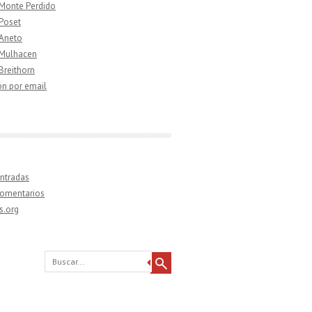
 Monte Perdido
 Poset
 Aneto
 Mulhacen
 Breithorn
ón por email
ntradas
comentarios
s.org