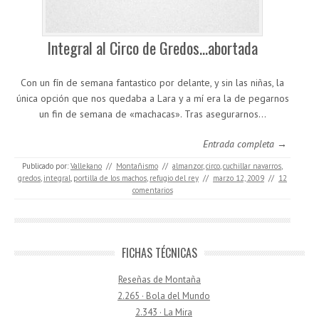
Integral al Circo de Gredos…abortada
Con un fín de semana fantastico por delante, y sin las niñas, la
única opción que nos quedaba a Lara y a mí era la de pegarnos
un fin de semana de «machacas». Tras asegurarnos…
Entrada completa →
Publicado por:
Vallekano
//
Montañismo
//
almanzor
,
circo
,
cuchillar navarros
,
gredos
,
integral
,
portilla de los machos
,
refugio del rey
//
marzo 12, 2009
//
12
comentarios
FICHAS TÉCNICAS
Reseñas de Montaña
2.265 · Bola del Mundo
2.343 · La Mira