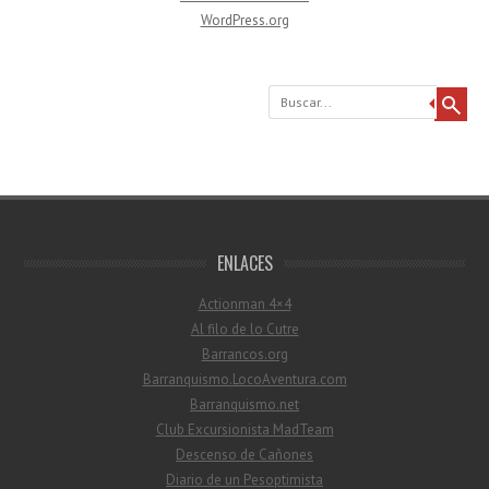
WordPress.org
Buscar
ENLACES
Actionman 4×4
Al filo de lo Cutre
Barrancos.org
Barranquismo.LocoAventura.com
Barranquismo.net
Club Excursionista MadTeam
Descenso de Cañones
Diario de un Pesoptimista