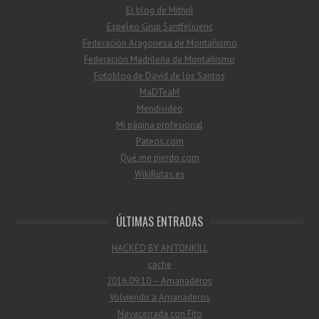
El blog de Mithril
Espeleo Grup Santfeliuenc
Federación Aragonesa de Montañismo
Federación Madrileña de Montañismo
Fotoblog de David de los Santos
MaDTeaM
Mendivideo
Mi página profesional
Pateos.com
Qué me pierdo.com
WikiRutas.es
ÚLTIMAS ENTRADAS
HACKED BY ANTONKILL
cache
2016.09.10 – Amanaderos
Volviendo a Amanaderos
Navacerrada con Fito