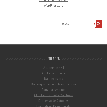
Feed de comentarios
WordPress.org
Buscar
ENLACES
Actionman 4×4
Al filo de lo Cutre
Barrancos.org
Barranquismo.LocoAventura.com
Barranquismo.net
Club Excursionista MadTeam
Descenso de Cañones
Diario de un Pesoptimista