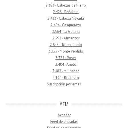
2.383 · Cabezas de Hierro
2.428 · Peñalara
2.433 · Cabeza Nevada
2.494 · Casquerazo
2.564 · La Galana
2.592 · Almanzor
2.648 · Torrecerredo
3.355 · Monte Perdido
3.375 · Poset
3.404 · Aneto
3.482 · Mulhacen
4.164 · Breithorn
Suscripción por email
META
Acceder
Feed de entradas