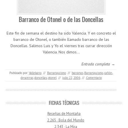
Barranco de Otonel o de las Doncellas
Este fin de semana el destino ha sido Valencia. Y en concreto el
barranco de Otonel, o también llamado barranco de las
Doncellas. Salimos Luis y Yo el viernes tras currar dirección
Valencia. Nos dimos…
Entrada completa →
Publicado por:
Vallekano
//
Barranquismo
//
barranco
,
Barranquismo
,
cañón
,
descenso
,
doncellas
,
otonel
//
julio 22, 2006
//
Comentario
FICHAS TÉCNICAS
Reseñas de Montaña
2.265 · Bola del Mundo
2.343 · La Mira