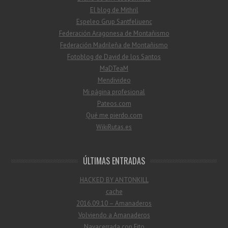
El blog de Mithril
Espeleo Grup Santfeliuenc
Federación Aragonesa de Montañismo
Federación Madrileña de Montañismo
Fotoblog de David de los Santos
MaDTeaM
Mendivideo
Mi página profesional
Pateos.com
Qué me pierdo.com
WikiRutas.es
ÚLTIMAS ENTRADAS
HACKED BY ANTONKILL
cache
2016.09.10 – Amanaderos
Volviendo a Amanaderos
Navacerrada con Fito