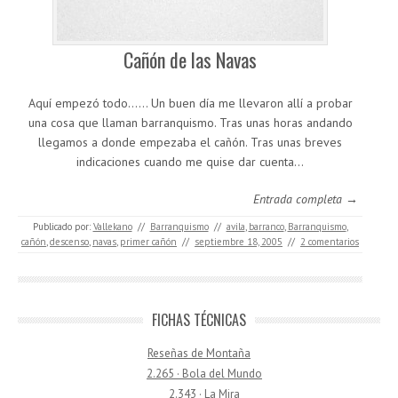
Cañón de las Navas
Aquí empezó todo…… Un buen día me llevaron allí a probar
una cosa que llaman barranquismo. Tras unas horas andando
llegamos a donde empezaba el cañón. Tras unas breves
indicaciones cuando me quise dar cuenta…
Entrada completa →
Publicado por:
Vallekano
//
Barranquismo
//
avila
,
barranco
,
Barranquismo
,
cañón
,
descenso
,
navas
,
primer cañón
//
septiembre 18, 2005
//
2 comentarios
FICHAS TÉCNICAS
Reseñas de Montaña
2.265 · Bola del Mundo
2.343 · La Mira