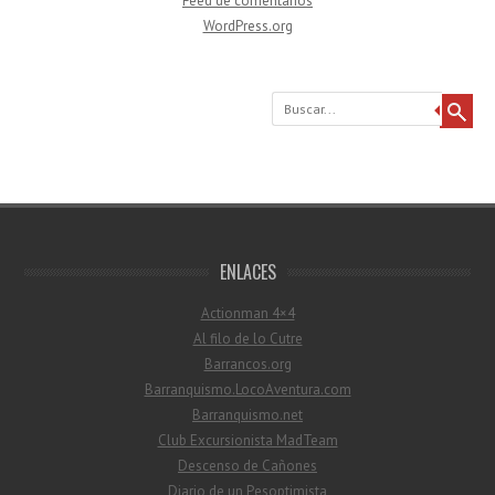
Feed de comentarios
WordPress.org
Buscar
ENLACES
Actionman 4×4
Al filo de lo Cutre
Barrancos.org
Barranquismo.LocoAventura.com
Barranquismo.net
Club Excursionista MadTeam
Descenso de Cañones
Diario de un Pesoptimista