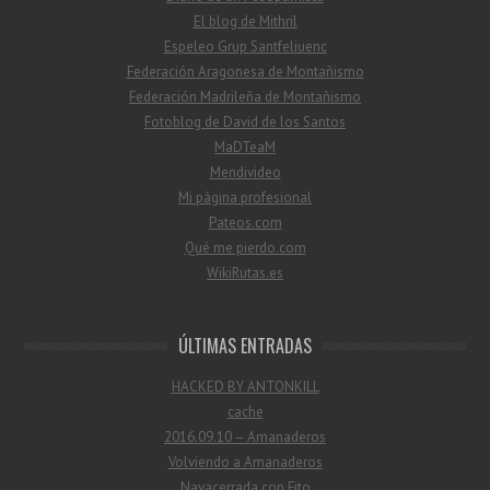
El blog de Mithril
Espeleo Grup Santfeliuenc
Federación Aragonesa de Montañismo
Federación Madrileña de Montañismo
Fotoblog de David de los Santos
MaDTeaM
Mendivideo
Mi página profesional
Pateos.com
Qué me pierdo.com
WikiRutas.es
ÚLTIMAS ENTRADAS
HACKED BY ANTONKILL
cache
2016.09.10 – Amanaderos
Volviendo a Amanaderos
Navacerrada con Fito