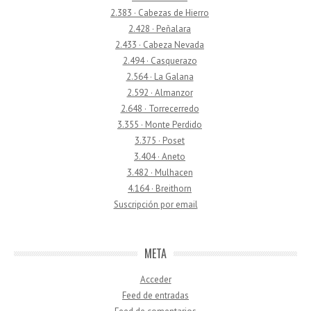
2.383 · Cabezas de Hierro
2.428 · Peñalara
2.433 · Cabeza Nevada
2.494 · Casquerazo
2.564 · La Galana
2.592 · Almanzor
2.648 · Torrecerredo
3.355 · Monte Perdido
3.375 · Poset
3.404 · Aneto
3.482 · Mulhacen
4.164 · Breithorn
Suscripción por email
META
Acceder
Feed de entradas