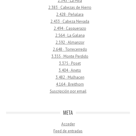
2.343 · La Mira
2.383 · Cabezas de Hierro
2.428 · Peñalara
2.433 · Cabeza Nevada
2.494 · Casquerazo
2.564 · La Galana
2.592 · Almanzor
2.648 · Torrecerredo
3.355 · Monte Perdido
3.375 · Poset
3.404 · Aneto
3.482 · Mulhacen
4.164 · Breithorn
Suscripción por email
META
Acceder
Feed de entradas