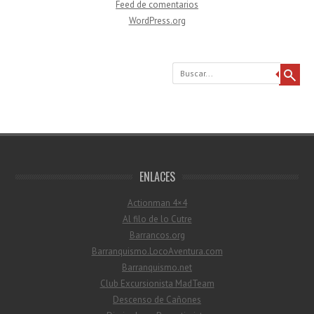
Feed de comentarios
WordPress.org
Buscar
ENLACES
Actionman 4×4
Al filo de lo Cutre
Barrancos.org
Barranquismo.LocoAventura.com
Barranquismo.net
Club Excursionista MadTeam
Descenso de Cañones