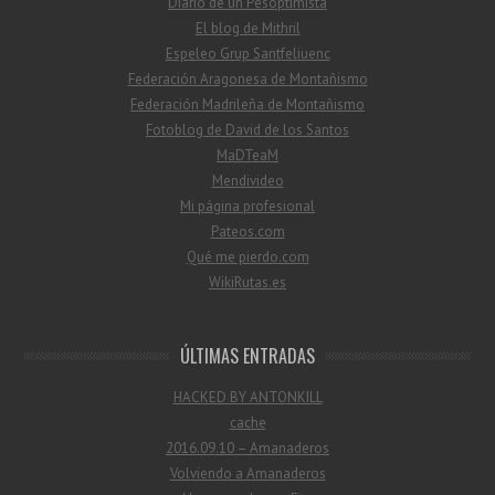
Diario de un Pesoptimista
El blog de Mithril
Espeleo Grup Santfeliuenc
Federación Aragonesa de Montañismo
Federación Madrileña de Montañismo
Fotoblog de David de los Santos
MaDTeaM
Mendivideo
Mi página profesional
Pateos.com
Qué me pierdo.com
WikiRutas.es
ÚLTIMAS ENTRADAS
HACKED BY ANTONKILL
cache
2016.09.10 – Amanaderos
Volviendo a Amanaderos