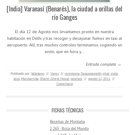
[India] Varanasí (Benarés), la ciudad a orillas del
río Ganges
El día 12 de Agosto nos levantamos pronto en nuestra
habitación en Delhi y tras recoger y desayunar fuimos en taxi al
aeropuerto. Allí, tras muchos controles terminamos cogiendo un
avión, que en hora y…
Entrada completa →
Publicado por:
Vallekano
//
Viajes
//
ceremonia
,
Dasaswamedh
,
ghat
,
india
,
lassi
,
Manikarnika
,
Shanti Ghest House
,
varanasi
//
agosto 12, 2011
//
Comentario
FICHAS TÉCNICAS
Reseñas de Montaña
2.265 · Bola del Mundo