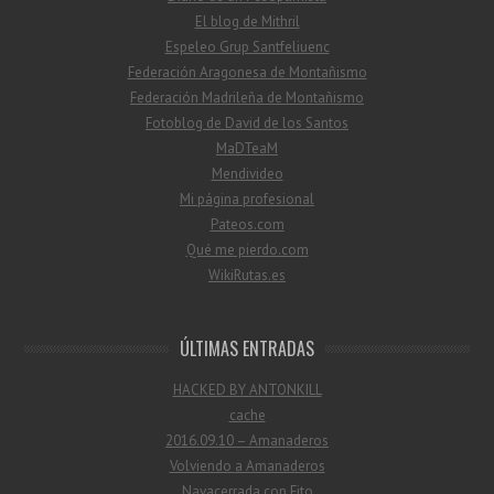
El blog de Mithril
Espeleo Grup Santfeliuenc
Federación Aragonesa de Montañismo
Federación Madrileña de Montañismo
Fotoblog de David de los Santos
MaDTeaM
Mendivideo
Mi página profesional
Pateos.com
Qué me pierdo.com
WikiRutas.es
ÚLTIMAS ENTRADAS
HACKED BY ANTONKILL
cache
2016.09.10 – Amanaderos
Volviendo a Amanaderos
Navacerrada con Fito