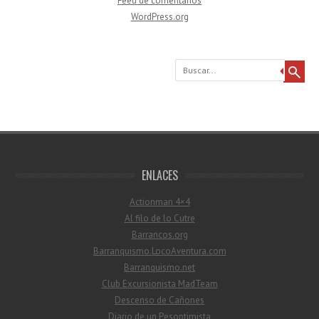
Feed de comentarios
WordPress.org
Buscar
ENLACES
Actionman 4×4
Al filo de lo Cutre
Barrancos.org
Barranquismo.LocoAventura.com
Barranquismo.net
Club Excursionista MadTeam
Descenso de Cañones
Diario de un Pesoptimista