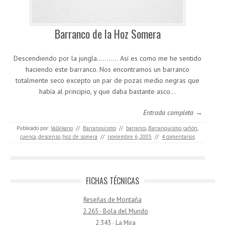
Barranco de la Hoz Somera
Descendiendo por la jungla……….. Así es como me he sentido
haciendo este barranco. Nos encontramos un barranco
totalmente seco excepto un par de pozas medio negras que
había al principio, y que daba bastante asco…
Entrada completa →
Publicado por:
Vallekano
//
Barranquismo
//
barranco
,
Barranquismo
,
cañón
,
cuenca
,
descenso
,
hoz de somera
//
noviembre 6, 2005
//
4 comentarios
FICHAS TÉCNICAS
Reseñas de Montaña
2.265 · Bola del Mundo
2.343 · La Mira