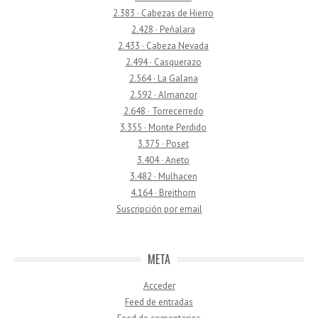
2.383 · Cabezas de Hierro
2.428 · Peñalara
2.433 · Cabeza Nevada
2.494 · Casquerazo
2.564 · La Galana
2.592 · Almanzor
2.648 · Torrecerredo
3.355 · Monte Perdido
3.375 · Poset
3.404 · Aneto
3.482 · Mulhacen
4.164 · Breithorn
Suscripción por email
META
Acceder
Feed de entradas