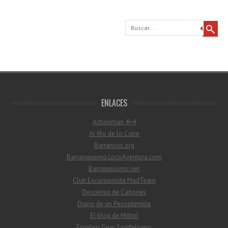
Buscar
ENLACES
Actionman 4×4
Al filo de lo Cutre
Barrancos.org
Barranquismo.LocoAventura.com
Barranquismo.net
Club Excursionista MadTeam
Descenso de Cañones
Diario de un Pesoptimista
El blog de Mithril
Espeleo Grup Santfeliuenc