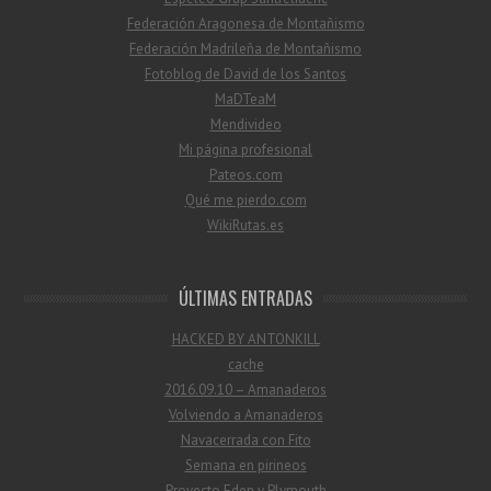
Federación Aragonesa de Montañismo
Federación Madrileña de Montañismo
Fotoblog de David de los Santos
MaDTeaM
Mendivideo
Mi página profesional
Pateos.com
Qué me pierdo.com
WikiRutas.es
ÚLTIMAS ENTRADAS
HACKED BY ANTONKILL
cache
2016.09.10 – Amanaderos
Volviendo a Amanaderos
Navacerrada con Fito
Semana en pirineos
Proyecto Eden y Plymouth