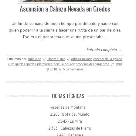
Ascensión a Cabeza Nevada en Gredos
Un fin de semana de buen tiempo por delante y nadie con
quien poder ir a la sierra a hacer una rutita de un par de días.
Ese era el panorama que se me presentaba…
Entrada completa →
Publicado por:
Vallekano
//
Montañismo
//
cabeza nevada
,
canchal de la galana
,
circo gredos
,
gredos
,
plataforma
,
portilla del rey
,
praderas del gargantón
//
abril
9, 2010
//
5 comentarios
FICHAS TÉCNICAS
Reseñas de Montaña
2.265 · Bola del Mundo
2.343 · La Mira
2.383 · Cabezas de Hierro
2.428 · Peñalara