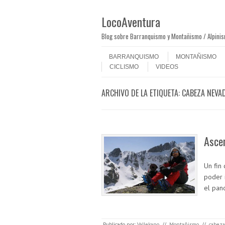
LocoAventura
Blog sobre Barranquismo y Montañismo / Alpini
Saltar al contenido
Menú
BARRANQUISMO
MONTAÑISMO
CICLISMO
VIDEOS
ARCHIVO DE LA ETIQUETA:
CABEZA NEVA
Asce
Un fin
poder i
el pan
Publicado por:
Vallekano
//
Montañismo
//
cabeza