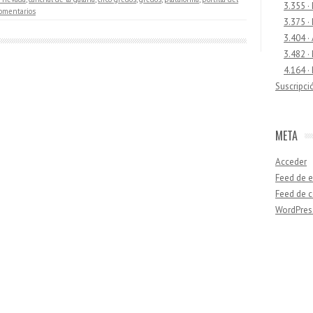
3.355 ·
comentarios
3.375 ·
3.404 ·
3.482 ·
4.164 ·
Suscripci
META
Acceder
Feed de e
Feed de 
WordPres
Buscar