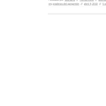
rey
,
praderas del gargantón
//
abril 9, 2010
//
5 