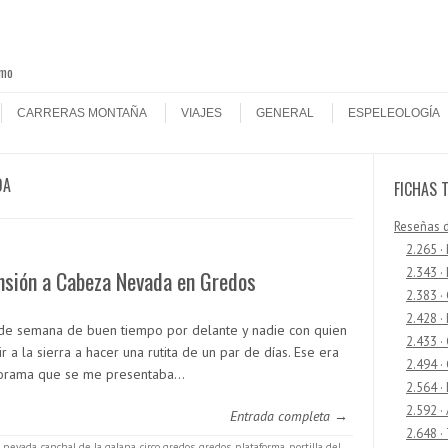
smo
CARRERAS MONTAÑA
VIAJES
GENERAL
ESPELEOLOGÍA
DA
FICHAS 
Reseñas 
2.265 ·
2.343 ·
nsión a Cabeza Nevada en Gredos
2.383 ·
2.428 ·
 de semana de buen tiempo por delante y nadie con quien
2.433 
r a la sierra a hacer una rutita de un par de días. Ese era
2.494 ·
orama que se me presentaba…
2.564 ·
2.592 ·
Entrada completa →
2.648 ·
 nevada
,
canchal de la galana
,
circo gredos
,
gredos
,
plataforma
,
portilla del