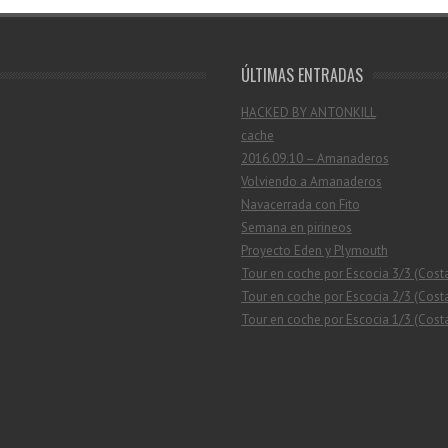
ÚLTIMAS ENTRADAS
HACKED BY ANTONKILL
cache
2016.09.10 – Amanaderos
Volviendo a Amanaderos
Navacerrada con Fito
Semana en pirineos
Proyecto Eden y Plymouth
Tour en coche por Escocia 3/3 (Cost
Tour en coche por Escocia 2/3 (Costa
Tour en coche por Escocia 1/3 (Costa