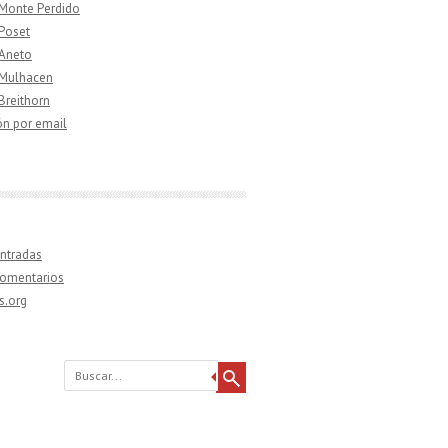
 Monte Perdido
 Poset
 Aneto
 Mulhacen
 Breithorn
ón por email
ntradas
comentarios
s.org