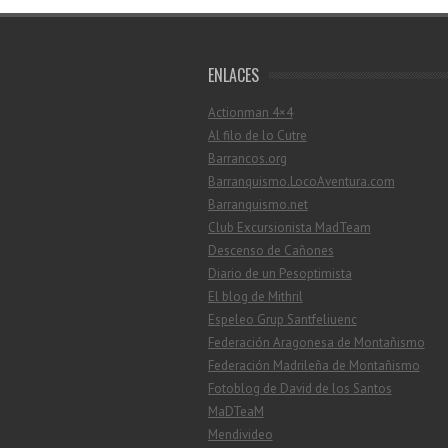
ENLACES
Actionman 4×4
Al filo de lo Cutre
Barrancos.org
Barranquismo.LocoAventura.com
Barranquismo.net
Club Excursionista MadTeam
Descenso de Cañones
Diario de un Pesoptimista
El blog de Mithril
Espeleo Grup Santfeliuenc
Federación Aragonesa de Montañismo
Federación Madrileña de Montañismo
Fotoblog de David de los Santos
MaDTeaM
Mendivideo