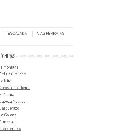
ESCALADA
VÍAS FERRATAS
TÉCNICAS
de Montaña
 Bola del Mundo
 La Mira
 Cabezas de Hierro
 Peñalara
· Cabeza Nevada
 Casquerazo
 La Galana
 Almanzor
 Torrecerredo