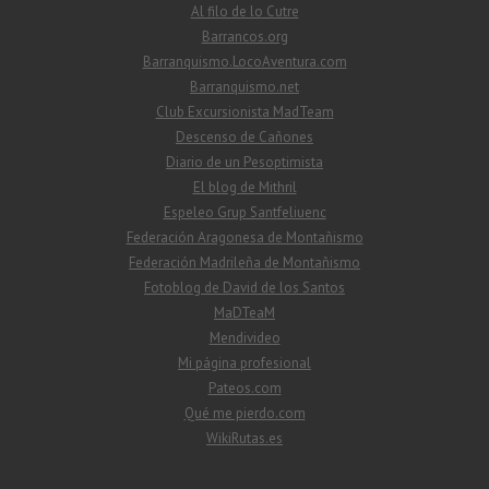
Al filo de lo Cutre
Barrancos.org
Barranquismo.LocoAventura.com
Barranquismo.net
Club Excursionista MadTeam
Descenso de Cañones
Diario de un Pesoptimista
El blog de Mithril
Espeleo Grup Santfeliuenc
Federación Aragonesa de Montañismo
Federación Madrileña de Montañismo
Fotoblog de David de los Santos
MaDTeaM
Mendivideo
Mi página profesional
Pateos.com
Qué me pierdo.com
WikiRutas.es