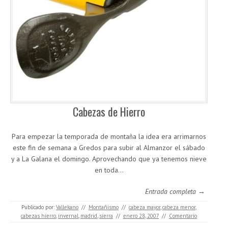
Cabezas de Hierro
Para empezar la temporada de montaña la idea era arrimarnos
este fin de semana a Gredos para subir al Almanzor el sábado
y a La Galana el domingo. Aprovechando que ya tenemos nieve
en toda…
Entrada completa →
Publicado por:
Vallekano
//
Montañismo
//
cabeza mayor
,
cabeza menor
,
cabezas hierro
,
invernal
,
madrid
,
sierra
//
enero 28, 2007
//
Comentario