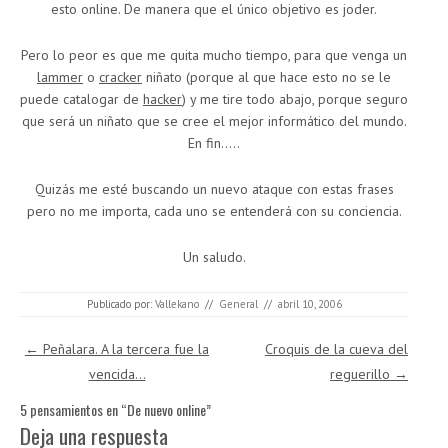
esto online. De manera que el único objetivo es joder.
Pero lo peor es que me quita mucho tiempo, para que venga un
lammer
o
cracker
niñato (porque al que hace esto no se le
puede catalogar de
hacker
) y me tire todo abajo, porque seguro
que será un niñato que se cree el mejor informático del mundo.
En fin…..
Quizás me esté buscando un nuevo ataque con estas frases
pero no me importa, cada uno se entenderá con su conciencia.
Un saludo.
Publicado por:
Vallekano
//
General
//
abril 10, 2006
Navegación de entradas
←
Peñalara. A la tercera fue la
Croquis de la cueva del
vencida…
reguerillo
→
5 pensamientos en “
De nuevo online
”
Deja una respuesta