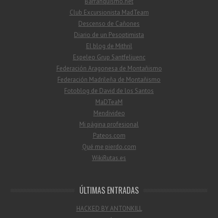
Barranquismo.net
Club Excursionista MadTeam
Descenso de Cañones
Diario de un Pesoptimista
El blog de Mithril
Espeleo Grup Santfeliuenc
Federación Aragonesa de Montañismo
Federación Madrileña de Montañismo
Fotoblog de David de los Santos
MaDTeaM
Mendivideo
Mi página profesional
Pateos.com
Qué me pierdo.com
WikiRutas.es
ÚLTIMAS ENTRADAS
HACKED BY ANTONKILL