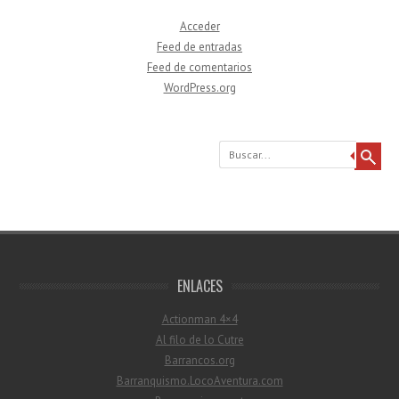
Acceder
Feed de entradas
Feed de comentarios
WordPress.org
Buscar
ENLACES
Actionman 4×4
Al filo de lo Cutre
Barrancos.org
Barranquismo.LocoAventura.com