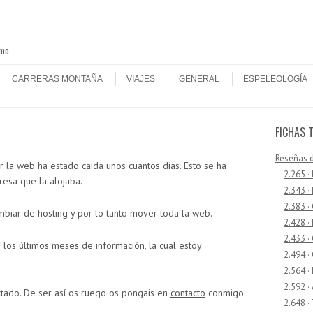
smo
CARRERAS MONTAÑA
VIAJES
GENERAL
ESPELEOLOGÍA
FICHAS 
Reseñas 
la web ha estado caida unos cuantos días. Esto se ha
2.265 ·
esa que la alojaba.
2.343 ·
2.383 ·
mbiar de hosting y por lo tanto mover toda la web.
2.428 ·
2.433 
los últimos meses de información, la cual estoy
2.494 ·
2.564 ·
2.592 ·
tado. De ser así os ruego os pongais en
contacto
conmigo
2.648 ·