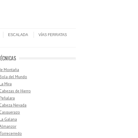
ESCALADA
VÍAS FERRATAS
TÉCNICAS
de Montaña
 Bola del Mundo
 La Mira
 Cabezas de Hierro
 Peñalara
· Cabeza Nevada
 Casquerazo
 La Galana
 Almanzor
 Torrecerredo