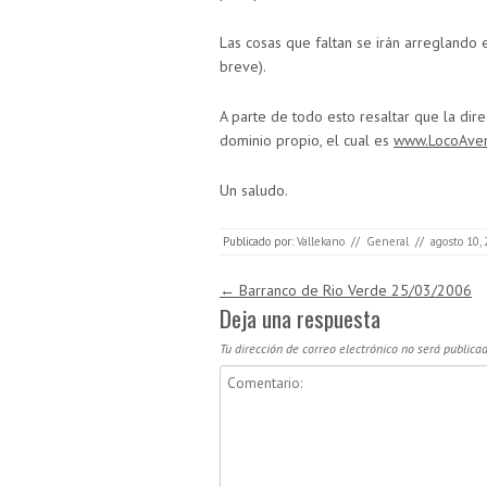
Las cosas que faltan se irán arreglando
breve).
A parte de todo esto resaltar que la di
dominio propio, el cual es
www.LocoAven
Un saludo.
Publicado por:
Vallekano
//
General
//
agosto 10,
Navegación de entradas
←
Barranco de Rio Verde 25/03/2006
Deja una respuesta
Tu dirección de correo electrónico no será publicad