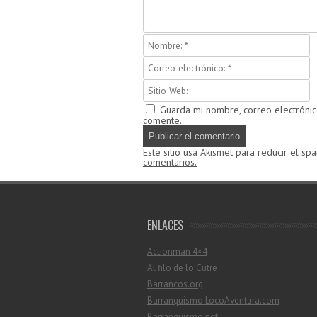
Guarda mi nombre, correo electróni
comente.
Este sitio usa Akismet para reducir el sp
comentarios.
ENLACES
Actionman 4×4
Al filo de lo Cutre
Barrancos.org
Barranquismo.LocoAventura.com
Barranquismo.net