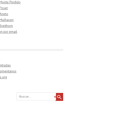
 Monte Perdido
 Poset
 Aneto
 Mulhacen
 Breithorn
ón por email
ntradas
comentarios
s.org