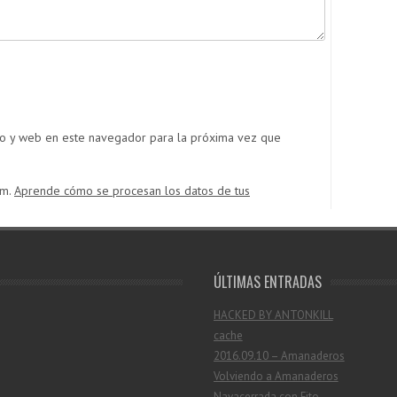
co y web en este navegador para la próxima vez que
am.
Aprende cómo se procesan los datos de tus
ÚLTIMAS ENTRADAS
HACKED BY ANTONKILL
cache
2016.09.10 – Amanaderos
Volviendo a Amanaderos
Navacerrada con Fito