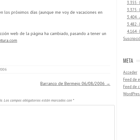
3.355 ·
3.375 ·
 en los próximos días (aunque me voy de vacaciones en
3.404 ·
3.482 ·
4.164 ·
rección web de la página ha cambiado, pasando a tener un
Suscripci
tura.com
META
 2006
Acceder
Feed de e
Barranco de Bermejo 06/08/2006
→
Feed de 
WordPres
a.
Los campos obligatorios están marcados con
*
Buscar