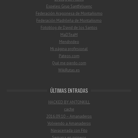
Espeleo Grup Santfeliuenc
Federación Aragonesa de Montañismo
Federación Madrileña de Montañismo
Fotoblog de David de los Santos
MaDTeaM
Mendivideo
Mi página profesional
Pateos.com
Qué me pierdo.com
WikiRutas.es
ÚLTIMAS ENTRADAS
HACKED BY ANTONKILL
cache
2016.09.10 – Amanaderos
Volviendo a Amanaderos
Navacerrada con Fito
Semana en pirineos