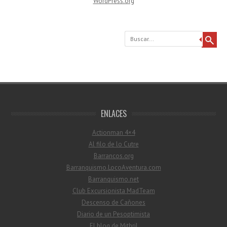
WordPress.org
Buscar
ENLACES
Actionman 4×4
Al filo de lo Cutre
Barrancos.org
Barranquismo.LocoAventura.com
Barranquismo.net
Club Excursionista MadTeam
Descenso de Cañones
Diario de un Pesoptimista
El blog de Mithril