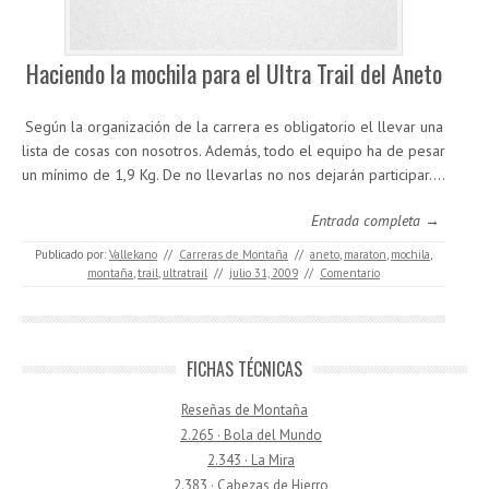
Haciendo la mochila para el Ultra Trail del Aneto
Según la organización de la carrera es obligatorio el llevar una
lista de cosas con nosotros. Además, todo el equipo ha de pesar
un mínimo de 1,9 Kg. De no llevarlas no nos dejarán participar.…
Entrada completa →
Publicado por:
Vallekano
//
Carreras de Montaña
//
aneto
,
maraton
,
mochila
,
montaña
,
trail
,
ultratrail
//
julio 31, 2009
//
Comentario
FICHAS TÉCNICAS
Reseñas de Montaña
2.265 · Bola del Mundo
2.343 · La Mira
2.383 · Cabezas de Hierro