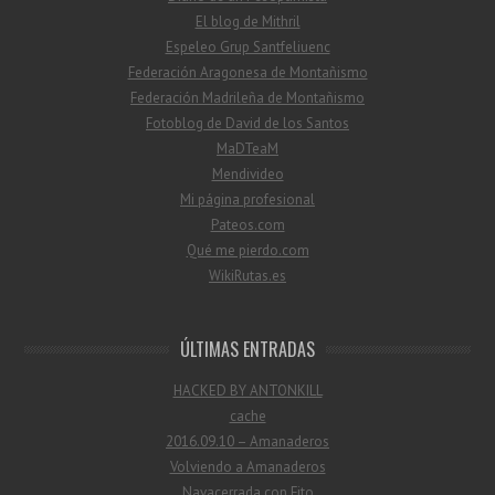
El blog de Mithril
Espeleo Grup Santfeliuenc
Federación Aragonesa de Montañismo
Federación Madrileña de Montañismo
Fotoblog de David de los Santos
MaDTeaM
Mendivideo
Mi página profesional
Pateos.com
Qué me pierdo.com
WikiRutas.es
ÚLTIMAS ENTRADAS
HACKED BY ANTONKILL
cache
2016.09.10 – Amanaderos
Volviendo a Amanaderos
Navacerrada con Fito