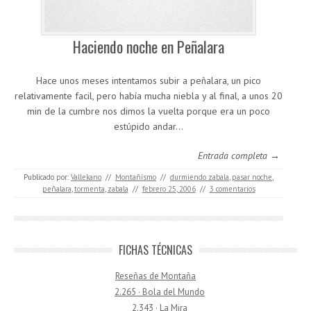
Haciendo noche en Peñalara
Hace unos meses intentamos subir a peñalara, un pico
relativamente facil, pero había mucha niebla y al final, a unos 20
min de la cumbre nos dimos la vuelta porque era un poco
estúpido andar…
Entrada completa →
Publicado por:
Vallekano
//
Montañismo
//
durmiendo zabala
,
pasar noche
,
peñalara
,
tormenta
,
zabala
//
febrero 25, 2006
//
3 comentarios
FICHAS TÉCNICAS
Reseñas de Montaña
2.265 · Bola del Mundo
2.343 · La Mira