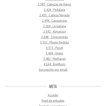
2.383 · Cabezas de Hierro
2.428 · Peñalara
2.433 · Cabeza Nevada
2.494 · Casquerazo
2.564 · La Galana
2.592 · Almanzor
2.648 · Torrecerredo
3.355 · Monte Perdido
3.375 · Poset
3.404 · Aneto
3.482 · Mulhacen
4.164 · Breithorn
Suscripción por email
META
Acceder
Feed de entradas