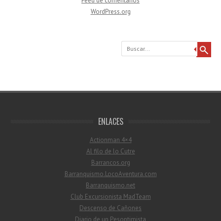
Feed de comentarios
WordPress.org
Buscar
ENLACES
Actionman 4×4
Al filo de lo Cutre
Barrancos.org
Barranquismo.LocoAventura.com
Barranquismo.net
Club Excursionista MadTeam
Descenso de Cañones
Diario de un Pesoptimista