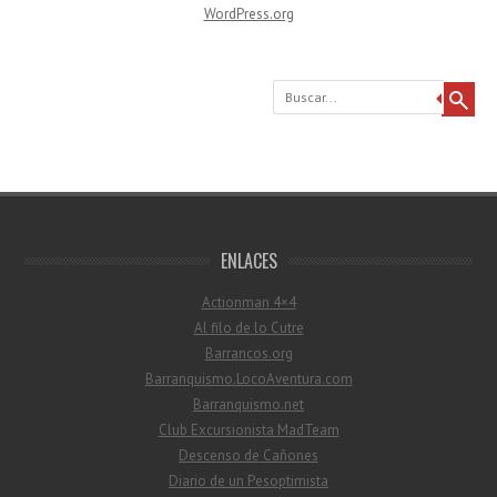
WordPress.org
Buscar
ENLACES
Actionman 4×4
Al filo de lo Cutre
Barrancos.org
Barranquismo.LocoAventura.com
Barranquismo.net
Club Excursionista MadTeam
Descenso de Cañones
Diario de un Pesoptimista