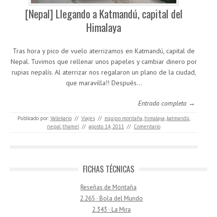
[Nepal] Llegando a Katmandú, capital del
Himalaya
Tras hora y pico de vuelo aterrizamos en Katmandú, capital de
Nepal. Tuvimos que rellenar unos papeles y cambiar dinero por
rupias nepalís. Al aterrizar nos regalaron un plano de la ciudad,
que maravilla!! Después…
Entrada completa →
Publicado por:
Vallekano
//
Viajes
//
equipo montaña
,
himalaya
,
katmandú
,
nepal
,
thamel
//
agosto 14, 2011
//
Comentario
FICHAS TÉCNICAS
Reseñas de Montaña
2.265 · Bola del Mundo
2.343 · La Mira