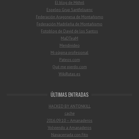
El blog de Mithril
Espeleo Grup Santfeliuenc
Federación Aragonesa de Montañismo
Federación Madrileña de Montañismo
Fotoblog de David de los Santos
MaDTeaM
Mendivideo
Mi página profesional
Pateos.com
Qué me pierdo.com
WikiRutas.es
ÚLTIMAS ENTRADAS
HACKED BY ANTONKILL
cache
2016.09.10 – Amanaderos
Volviendo a Amanaderos
Navacerrada con Fito