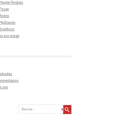
 Monte Perdido
 Poset
 Aneto
 Mulhacen
 Breithorn
ón por email
ntradas
comentarios
s.org