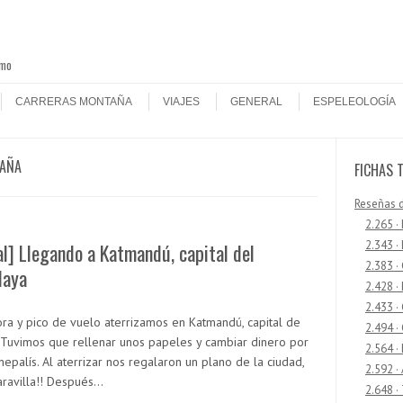
smo
CARRERAS MONTAÑA
VIAJES
GENERAL
ESPELEOLOGÍA
TAÑA
FICHAS 
Reseñas 
2.265 ·
2.343 ·
l] Llegando a Katmandú, capital del
2.383 ·
laya
2.428 ·
2.433 
ora y pico de vuelo aterrizamos en Katmandú, capital de
2.494 ·
 Tuvimos que rellenar unos papeles y cambiar dinero por
2.564 ·
nepalís. Al aterrizar nos regalaron un plano de la ciudad,
2.592 ·
ravilla!! Después…
2.648 ·