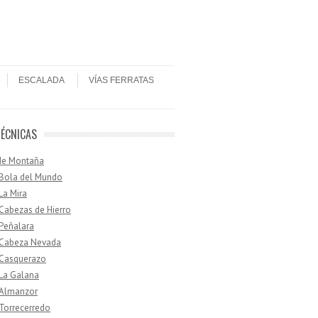
ESCALADA
VÍAS FERRATAS
TÉCNICAS
de Montaña
 Bola del Mundo
 La Mira
 Cabezas de Hierro
 Peñalara
· Cabeza Nevada
 Casquerazo
 La Galana
 Almanzor
 Torrecerredo