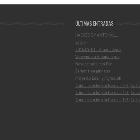
ÚLTIMAS ENTRADAS
HACKED BY ANTONKILL
cache
2016.09.10 – Amanaderos
Volviendo a Amanaderos
Navacerrada con Fito
Semana en pirineos
Proyecto Eden y Plymouth
Tour en coche por Escocia 3/3 (Cost
Tour en coche por Escocia 2/3 (Costa
Tour en coche por Escocia 1/3 (Costa