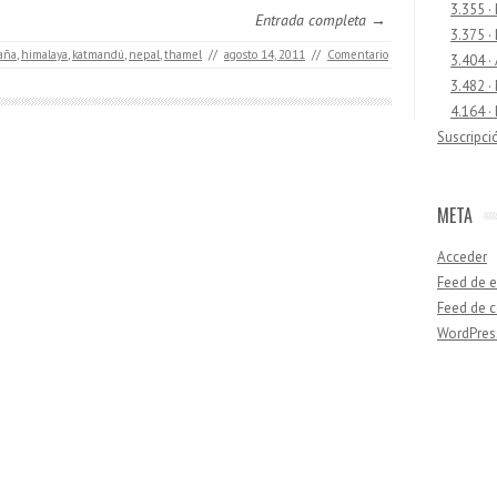
3.355 ·
Entrada completa →
3.375 ·
aña
,
himalaya
,
katmandú
,
nepal
,
thamel
//
agosto 14, 2011
//
Comentario
3.404 ·
3.482 ·
4.164 ·
Suscripci
META
Acceder
Feed de e
Feed de 
WordPres
Buscar