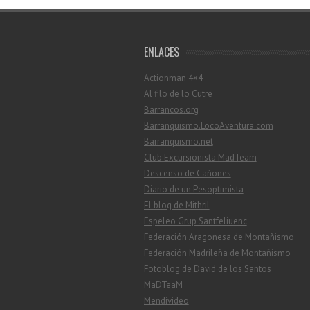
ENLACES
Actionman 4×4
Al filo de lo Cutre
Barrancos.org
Barranquismo.LocoAventura.com
Barranquismo.net
Club Excursionista MadTeam
Descenso de Cañones
Diario de un Pesoptimista
El blog de Mithril
Espeleo Grup Santfeliuenc
Federación Aragonesa de Montañismo
Federación Madrileña de Montañismo
Fotoblog de David de los Santos
MaDTeaM
Mendivideo