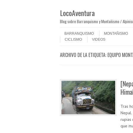
LocoAventura
Blog sobre Barranquismo y Montañismo / Alpini
Saltar al contenido
Menú
BARRANQUISMO
MONTAÑISMO
CICLISMO
VIDEOS
ARCHIVO DE LA ETIQUETA:
EQUIPO MON
[Nepa
Hima
Tras h
Nepal.
rupias 
que ma