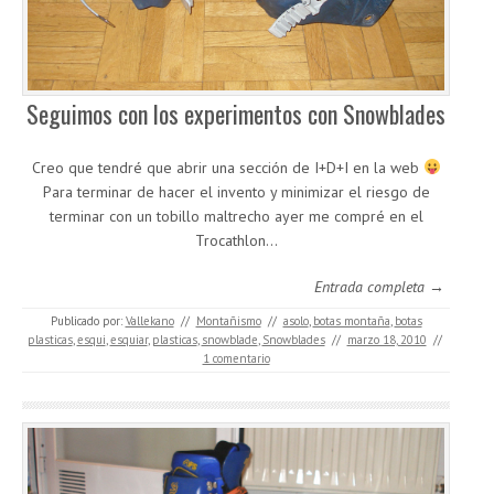
Seguimos con los experimentos con Snowblades
Creo que tendré que abrir una sección de I+D+I en la web
Para terminar de hacer el invento y minimizar el riesgo de
terminar con un tobillo maltrecho ayer me compré en el
Trocathlon…
Entrada completa →
Publicado por:
Vallekano
//
Montañismo
//
asolo
,
botas montaña
,
botas
plasticas
,
esqui
,
esquiar
,
plasticas
,
snowblade
,
Snowblades
//
marzo 18, 2010
//
1 comentario