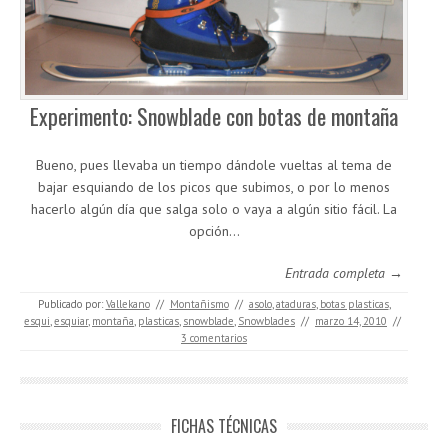
Experimento: Snowblade con botas de montaña
Bueno, pues llevaba un tiempo dándole vueltas al tema de
bajar esquiando de los picos que subimos, o por lo menos
hacerlo algún día que salga solo o vaya a algún sitio fácil. La
opción…
Entrada completa →
Publicado por:
Vallekano
//
Montañismo
//
asolo
,
ataduras
,
botas plasticas
,
esqui
,
esquiar
,
montaña
,
plasticas
,
snowblade
,
Snowblades
//
marzo 14, 2010
//
3 comentarios
FICHAS TÉCNICAS