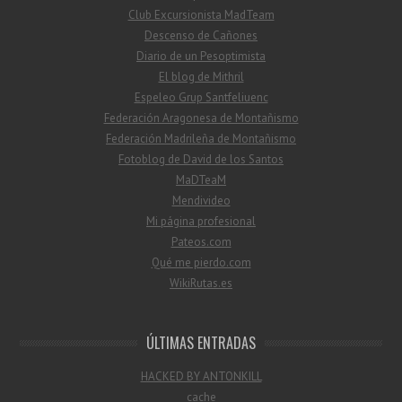
Club Excursionista MadTeam
Descenso de Cañones
Diario de un Pesoptimista
El blog de Mithril
Espeleo Grup Santfeliuenc
Federación Aragonesa de Montañismo
Federación Madrileña de Montañismo
Fotoblog de David de los Santos
MaDTeaM
Mendivideo
Mi página profesional
Pateos.com
Qué me pierdo.com
WikiRutas.es
ÚLTIMAS ENTRADAS
HACKED BY ANTONKILL
cache