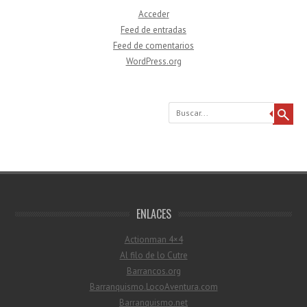
Acceder
Feed de entradas
Feed de comentarios
WordPress.org
Buscar
ENLACES
Actionman 4×4
Al filo de lo Cutre
Barrancos.org
Barranquismo.LocoAventura.com
Barranquismo.net