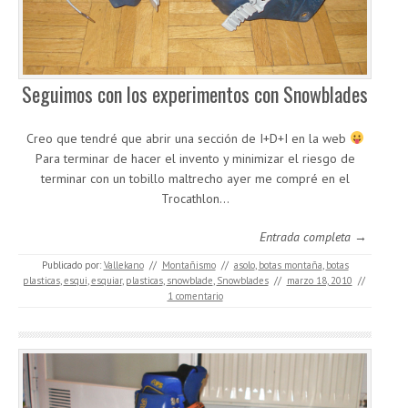
Seguimos con los experimentos con Snowblades
Creo que tendré que abrir una sección de I+D+I en la web
Para terminar de hacer el invento y minimizar el riesgo de
terminar con un tobillo maltrecho ayer me compré en el
Trocathlon…
Entrada completa →
Publicado por:
Vallekano
//
Montañismo
//
asolo
,
botas montaña
,
botas
plasticas
,
esqui
,
esquiar
,
plasticas
,
snowblade
,
Snowblades
//
marzo 18, 2010
//
1 comentario