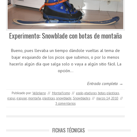
Experimento: Snowblade con botas de montaña
Bueno, pues llevaba un tiempo dándole vueltas al tema de
bajar esquiando de los picos que subimos, o por lo menos
hacerlo algún día que salga solo o vaya a algún sitio fácil. La
opción…
Entrada completa →
Publicado por:
Vallekano
//
Montañismo
//
asolo
,
ataduras
,
botas plasticas
,
esqui
,
esquiar
,
montaña
,
plasticas
,
snowblade
,
Snowblades
//
marzo 14, 2010
//
3 comentarios
FICHAS TÉCNICAS