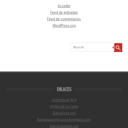
Acceder
Feed de entradas
Feed de comentarios
WordPress.org
Buscar
ENLACES
Actionman 4×4
Al filo de lo Cutre
Barrancos.org
Barranquismo.LocoAventura.com
Barranquismo.net