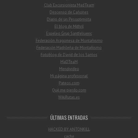
Club Excursionista MadTeam
Descenso de Cañones
Diario de un Pesoptimista
El blog de Mithril
Espeleo Grup Santfeliuenc
Federación Aragonesa de Montañismo
Federación Madrileña de Montañismo
Fotoblog de David de los Santos
MaDTeaM
Mendivideo
Mi página profesional
Pateos.com
Qué me pierdo.com
WikiRutas.es
ÚLTIMAS ENTRADAS
HACKED BY ANTONKILL
cache