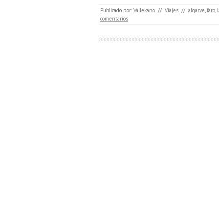
Publicado por:
Vallekano
//
Viajes
//
algarve
,
faro
,
comentarios