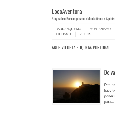
LocoAventura
Blog sobre Barranquismo y Montañismo / Alpini
Saltar al contenido
Menú
BARRANQUISMO
MONTAÑISMO
CICLISMO
VIDEOS
ARCHIVO DE LA ETIQUETA:
PORTUGAL
De va
Esta e
hace t
poner 
para…