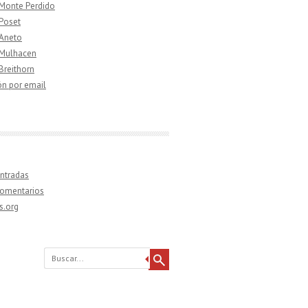
 Monte Perdido
 Poset
 Aneto
 Mulhacen
 Breithorn
ón por email
ntradas
comentarios
s.org