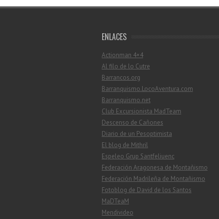
ENLACES
Actionman 4×4
Al filo de lo Cutre
Barrancos.org
Barranquismo.LocoAventura.com
Barranquismo.net
Club Excursionista MadTeam
Descenso de Cañones
Diario de un Pesoptimista
El blog de Mithril
Espeleo Grup Santfeliuenc
Federación Aragonesa de Montañismo
Federación Madrileña de Montañismo
Fotoblog de David de los Santos
MaDTeaM
Mendivideo