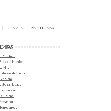
ESCALADA
VÍAS FERRATAS
TÉCNICAS
de Montaña
 Bola del Mundo
 La Mira
 Cabezas de Hierro
 Peñalara
· Cabeza Nevada
 Casquerazo
 La Galana
 Almanzor
 Torrecerredo