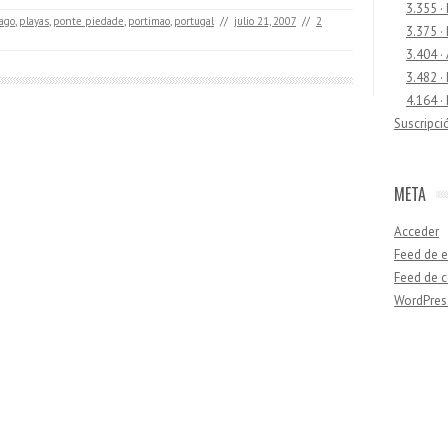
3.355 ·
lago
,
playas
,
ponte piedade
,
portimao
,
portugal
//
julio 21, 2007
//
2
3.375 ·
3.404 ·
3.482 ·
4.164 ·
Suscripci
META
Acceder
Feed de e
Feed de 
WordPres
Buscar