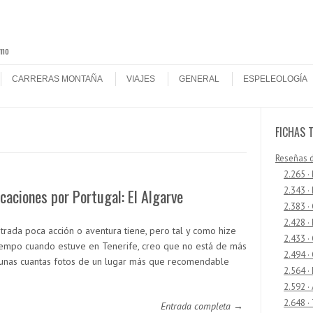
smo
CARRERAS MONTAÑA
VIAJES
GENERAL
ESPELEOLOGÍA
FICHAS 
Reseñas 
2.265 ·
2.343 ·
caciones por Portugal: El Algarve
2.383 ·
2.428 ·
ntrada poca acción o aventura tiene, pero tal y como hize
2.433 
iempo cuando estuve en Tenerife, creo que no está de más
2.494 ·
unas cuantas fotos de un lugar más que recomendable
2.564 ·
2.592 ·
2.648 ·
Entrada completa →