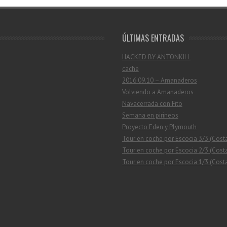
ÚLTIMAS ENTRADAS
HACKED BY ANTONKILL
cache
2016.09.10 – Amanaderos
Volviendo a Amanaderos
Navacerrada con Fito
Semana en pirineos
Proyecto Eden y Plymouth
Tour en coche por Escocia 3/3 (Cost
Tour en coche por Escocia 2/3 (Costa
Tour en coche por Escocia 1/3 (Costa