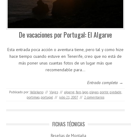
De vacaciones por Portugal: El Algarve
Esta entrada poca acción o aventura tiene, pero tal y como hize
hace tiempo cuando estuve en Tenerife, creo que no está de
más poner unas cuantas fotos de un lugar más que
recomendable para…
Entrada completa →
Publicado por:
Vallekano
//
Viajes
//
algarve
,
faro
,
lago
,
playas
,
ponte piedade
,
portimao
,
portugal
//
julio 21, 2007
//
2 comentarios
FICHAS TÉCNICAS
Reseñas de Montaña