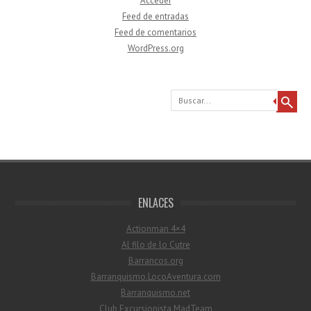
Acceder
Feed de entradas
Feed de comentarios
WordPress.org
Buscar
ENLACES
Actionman 4×4
Al filo de lo Cutre
Barrancos.org
Barranquismo.LocoAventura.com
Barranquismo.net
Club Excursionista MadTeam