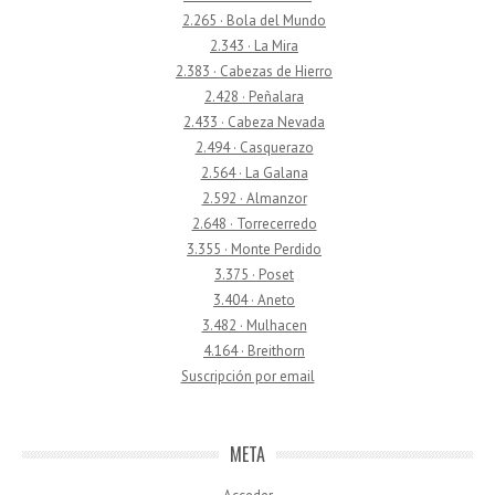
2.265 · Bola del Mundo
2.343 · La Mira
2.383 · Cabezas de Hierro
2.428 · Peñalara
2.433 · Cabeza Nevada
2.494 · Casquerazo
2.564 · La Galana
2.592 · Almanzor
2.648 · Torrecerredo
3.355 · Monte Perdido
3.375 · Poset
3.404 · Aneto
3.482 · Mulhacen
4.164 · Breithorn
Suscripción por email
META