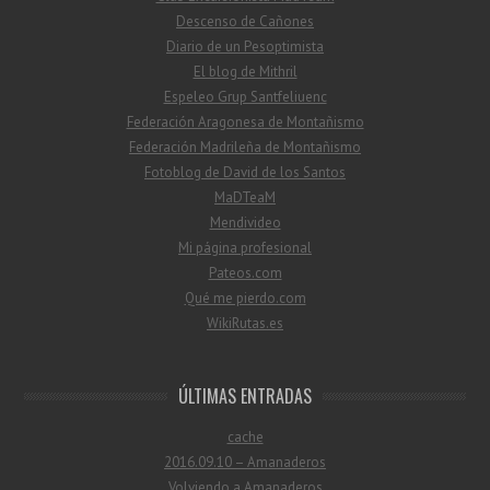
Descenso de Cañones
Diario de un Pesoptimista
El blog de Mithril
Espeleo Grup Santfeliuenc
Federación Aragonesa de Montañismo
Federación Madrileña de Montañismo
Fotoblog de David de los Santos
MaDTeaM
Mendivideo
Mi página profesional
Pateos.com
Qué me pierdo.com
WikiRutas.es
ÚLTIMAS ENTRADAS
cache
2016.09.10 – Amanaderos
Volviendo a Amanaderos