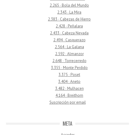
2.265 · Bola del Mundo
2.343 · La Mira
2.383 · Cabezas de Hierro
2.428 · Peñalara
2.433 · Cabeza Nevada
2.494 · Casquerazo
2.564 · La Galana
2.592 · Almanzor
2.648 · Torrecerredo
3.355 · Monte Perdido
3.375 · Poset
3.404 · Aneto
3.482 · Mulhacen
4.164 · Breithorn
Suscripción por email
META
Acceder