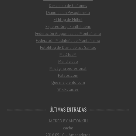
Descenso de Cañones
Diario de un Pesoptimista
El blog de Mithril
Espeleo Grup Santfeliuenc
Federación Aragonesa de Montañismo
Federación Madrileña de Montañismo
Fotoblog de David de los Santos
MaDTeaM
Mendivideo
Mi página profesional
Pateos.com
Qué me pierdo.com
WikiRutas.es
ÚLTIMAS ENTRADAS
HACKED BY ANTONKILL
cache
2016.09.10 – Amanaderos