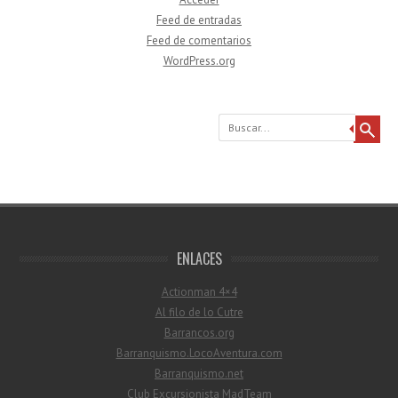
Feed de entradas
Feed de comentarios
WordPress.org
Buscar
ENLACES
Actionman 4×4
Al filo de lo Cutre
Barrancos.org
Barranquismo.LocoAventura.com
Barranquismo.net
Club Excursionista MadTeam