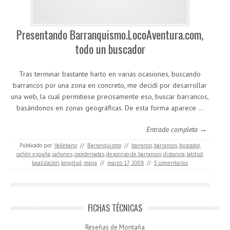
Presentando Barranquismo.LocoAventura.com,
todo un buscador
Tras terminar bastante harto en varias ocasiones, buscando
barrancos por una zona en concreto, me decidí por desarrollar
una web, la cual permitiese precisamente eso, buscar barrancos,
basándonos en zonas geográficas. De esta forma aparece …
Entrada completa →
Publicado por:
Vallekano
//
Barranquismo
//
barranco
,
barrancos
,
buscador
,
cañón españa
,
cañones
,
coordenadas
,
descenso de barrancos
,
distancia
,
latitud
,
localización
,
longitud
,
mapa
//
marzo 17, 2008
//
5 comentarios
FICHAS TÉCNICAS
Reseñas de Montaña