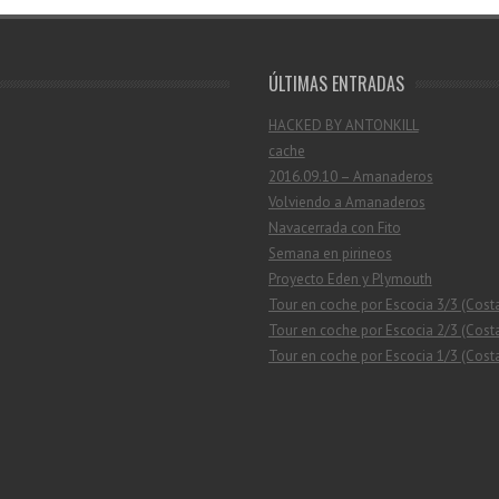
ÚLTIMAS ENTRADAS
HACKED BY ANTONKILL
cache
2016.09.10 – Amanaderos
Volviendo a Amanaderos
Navacerrada con Fito
Semana en pirineos
Proyecto Eden y Plymouth
Tour en coche por Escocia 3/3 (Cost
Tour en coche por Escocia 2/3 (Costa
Tour en coche por Escocia 1/3 (Costa