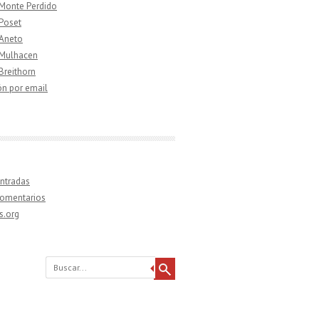
 Monte Perdido
 Poset
 Aneto
 Mulhacen
 Breithorn
ón por email
ntradas
comentarios
s.org