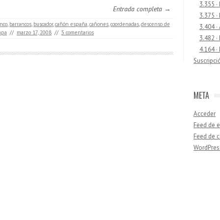
3.355 ·
Entrada completa →
3.375 ·
nco
,
barrancos
,
buscador
,
cañón españa
,
cañones
,
coordenadas
,
descenso de
3.404 ·
apa
//
marzo 17, 2008
//
5 comentarios
3.482 ·
4.164 ·
Suscripci
META
Acceder
Feed de e
Feed de 
WordPres
Buscar