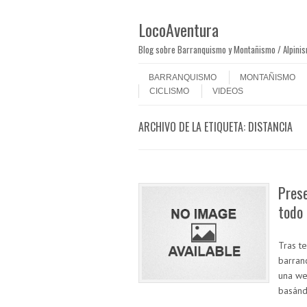
LocoAventura
Blog sobre Barranquismo y Montañismo / Alpini
Saltar al contenido
Menú
BARRANQUISMO
MONTAÑISMO
CICLISMO
VIDEOS
ARCHIVO DE LA ETIQUETA:
DISTANCIA
Pres
todo
Tras t
barran
una we
basánd