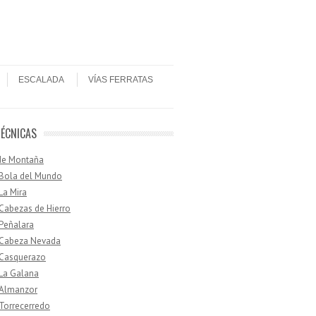
ESCALADA
VÍAS FERRATAS
TÉCNICAS
de Montaña
 Bola del Mundo
 La Mira
 Cabezas de Hierro
 Peñalara
· Cabeza Nevada
 Casquerazo
 La Galana
 Almanzor
 Torrecerredo