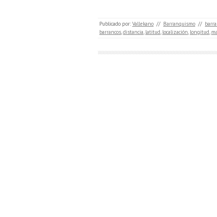
Publicado por:
Vallekano
//
Barranquismo
//
barra
barrancos
,
distancia
,
latitud
,
localización
,
longitud
,
m