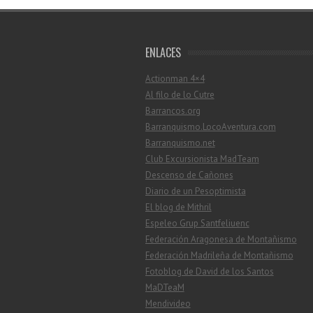
ENLACES
Actionman 4×4
Al filo de lo Cutre
Barrancos.org
Barranquismo.LocoAventura.com
Barranquismo.net
Club Excursionista MadTeam
Descenso de Cañones
Diario de un Pesoptimista
El blog de Mithril
Espeleo Grup Santfeliuenc
Federación Aragonesa de Montañismo
Federación Madrileña de Montañismo
Fotoblog de David de los Santos
MaDTeaM
Mendivideo