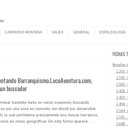
smo
CARRERAS MONTAÑA
VIAJES
GENERAL
ESPELEOLOGÍA
FICHAS 
Reseñas 
2.265 ·
2.343 ·
entando Barranquismo.LocoAventura.com,
2.383 ·
 un buscador
2.428 ·
2.433 
erminar bastante harto en varias ocasiones, buscando
2.494 ·
cos por una zona en concreto, me decidí por desarrollar
2.564 ·
b, la cual permitiese precisamente eso, buscar barrancos,
2.592 ·
onos en zonas geográficas. De esta forma aparece …
2.648 ·