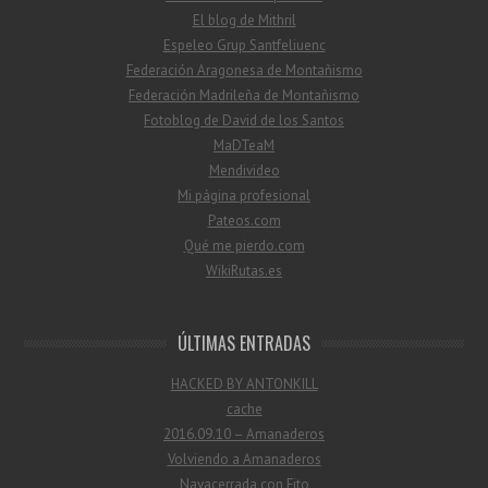
El blog de Mithril
Espeleo Grup Santfeliuenc
Federación Aragonesa de Montañismo
Federación Madrileña de Montañismo
Fotoblog de David de los Santos
MaDTeaM
Mendivideo
Mi página profesional
Pateos.com
Qué me pierdo.com
WikiRutas.es
ÚLTIMAS ENTRADAS
HACKED BY ANTONKILL
cache
2016.09.10 – Amanaderos
Volviendo a Amanaderos
Navacerrada con Fito