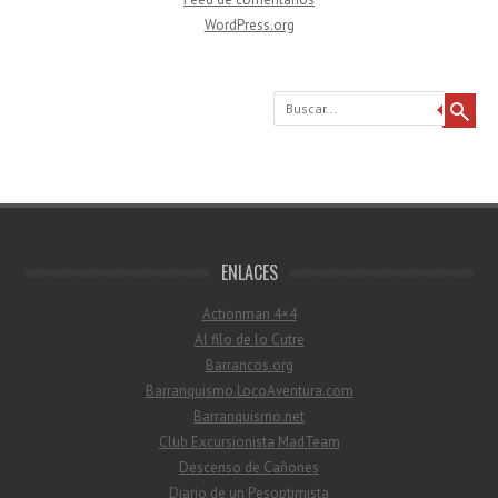
WordPress.org
Buscar
ENLACES
Actionman 4×4
Al filo de lo Cutre
Barrancos.org
Barranquismo.LocoAventura.com
Barranquismo.net
Club Excursionista MadTeam
Descenso de Cañones
Diario de un Pesoptimista