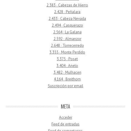
2.383 · Cabezas de Hierro
2.428 · Peñalara
2.433 · Cabeza Nevada
2.494 · Casquerazo
2.564 · La Galana
2.592 · Almanzor
2.648 · Torrecerredo
3.355 · Monte Perdido
3.375 · Poset
3.404 · Aneto
3.482 · Mulhacen
4.164 · Breithorn
Suscripción por email
META
Acceder
Feed de entradas
Feed de comentarios