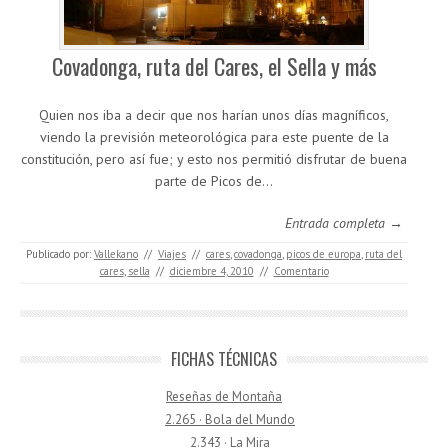
Covadonga, ruta del Cares, el Sella y más
Quien nos iba a decir que nos harían unos días magníficos,
viendo la previsión meteorológica para este puente de la
constitución, pero así fue; y esto nos permitió disfrutar de buena
parte de Picos de…
Entrada completa →
Publicado por:
Vallekano
//
Viajes
//
cares
,
covadonga
,
picos de europa
,
ruta del
cares
,
sella
//
diciembre 4, 2010
//
Comentario
FICHAS TÉCNICAS
Reseñas de Montaña
2.265 · Bola del Mundo
2.343 · La Mira