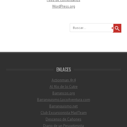
WordPress.org
Buscar
ENLACES
Actionman 4×4
Al filo de lo Cutre
Barrancos.org
Barranquismo.LocoAventura.com
Barranquismo.net
Club Excursionista MadTeam
Descenso de Cañones
Diario de un Pesoptimista