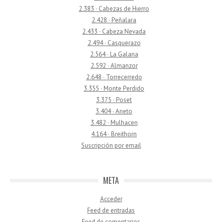
2.383 · Cabezas de Hierro
2.428 · Peñalara
2.433 · Cabeza Nevada
2.494 · Casquerazo
2.564 · La Galana
2.592 · Almanzor
2.648 · Torrecerredo
3.355 · Monte Perdido
3.375 · Poset
3.404 · Aneto
3.482 · Mulhacen
4.164 · Breithorn
Suscripción por email
META
Acceder
Feed de entradas
Feed de comentarios