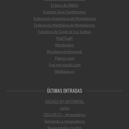
El blog de Mithril
Espeleo Grup Santfeliuenc
Federación Aragonesa de Montañismo
Federación Madrileña de Montañismo
Fotoblog de David de los Santos
MaDTeaM
Mendivideo
Mi página profesional
Pateos.com
Qué me pierdo.com
WikiRutas.es
ÚLTIMAS ENTRADAS
HACKED BY ANTONKILL
cache
2016.09.10 – Amanaderos
Volviendo a Amanaderos
Navacerrada con Fito