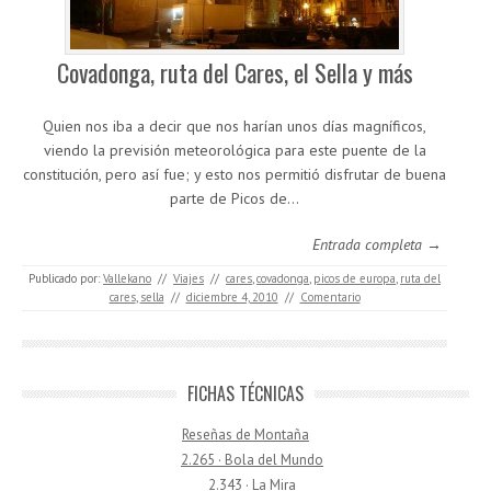
Covadonga, ruta del Cares, el Sella y más
Quien nos iba a decir que nos harían unos días magníficos,
viendo la previsión meteorológica para este puente de la
constitución, pero así fue; y esto nos permitió disfrutar de buena
parte de Picos de…
Entrada completa →
Publicado por:
Vallekano
//
Viajes
//
cares
,
covadonga
,
picos de europa
,
ruta del
cares
,
sella
//
diciembre 4, 2010
//
Comentario
FICHAS TÉCNICAS
Reseñas de Montaña
2.265 · Bola del Mundo
2.343 · La Mira