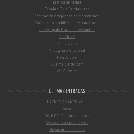
El blog de Mithril
Espeleo Grup Santfeliuenc
Federación Aragonesa de Montañismo
Federación Madrileña de Montañismo
Fotoblog de David de los Santos
MaDTeaM
Mendivideo
Mi página profesional
Pateos.com
Qué me pierdo.com
WikiRutas.es
ÚLTIMAS ENTRADAS
HACKED BY ANTONKILL
cache
2016.09.10 – Amanaderos
Volviendo a Amanaderos
Navacerrada con Fito