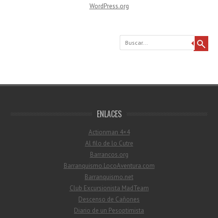
WordPress.org
Buscar
ENLACES
Actionman 4×4
Al filo de lo Cutre
Barrancos.org
Barranquismo.LocoAventura.com
Barranquismo.net
Club Excursionista MadTeam
Descenso de Cañones
Diario de un Pesoptimista