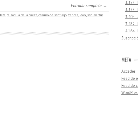
3.355 ·
Entrada completa →
3.375 ·
cleta
,
calzadilla de la cueza
,
camino de santiago
,
frances
,
leon
,
san martín
3.404 ·
3.482 ·
4.164 ·
Suscripci
META
Acceder
Feed de e
Feed de 
WordPres
Buscar