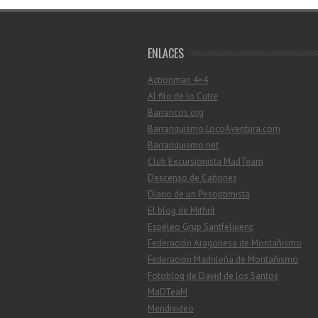
ENLACES
Actionman 4×4
Al filo de lo Cutre
Barrancos.org
Barranquismo.LocoAventura.com
Barranquismo.net
Club Excursionista MadTeam
Descenso de Cañones
Diario de un Pesoptimista
El blog de Mithril
Espeleo Grup Santfeliuenc
Federación Aragonesa de Montañismo
Federación Madrileña de Montañismo
Fotoblog de David de los Santos
MaDTeaM
Mendivideo