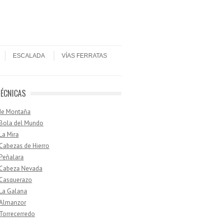
ESCALADA
VÍAS FERRATAS
TÉCNICAS
de Montaña
 Bola del Mundo
 La Mira
 Cabezas de Hierro
 Peñalara
· Cabeza Nevada
 Casquerazo
 La Galana
 Almanzor
 Torrecerredo