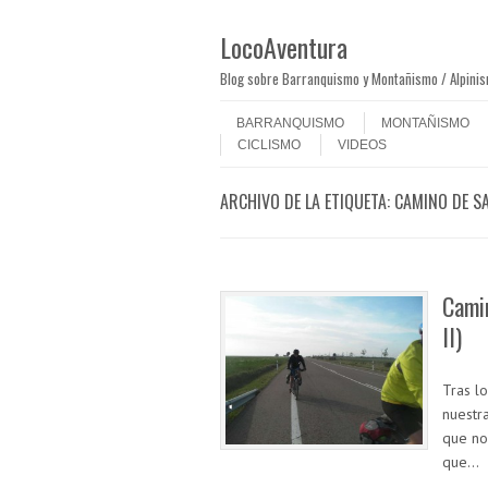
LocoAventura
Blog sobre Barranquismo y Montañismo / Alpini
Saltar al contenido
Menú
BARRANQUISMO
MONTAÑISMO
CICLISMO
VIDEOS
ARCHIVO DE LA ETIQUETA:
CAMINO DE S
Camin
II)
Tras l
nuestr
que no
que…