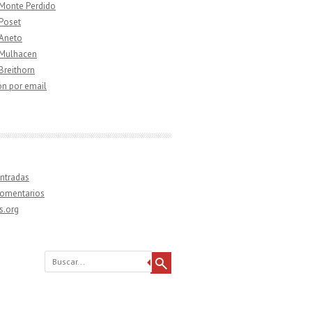
 Monte Perdido
 Poset
 Aneto
 Mulhacen
 Breithorn
ón por email
ntradas
comentarios
s.org