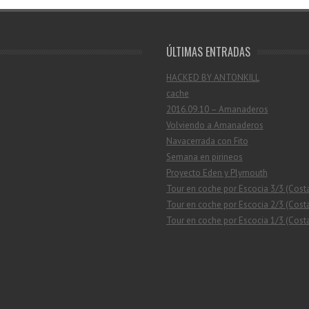
ÚLTIMAS ENTRADAS
HACKED BY ANTONKILL
cache
2016.09.10 – Amanaderos
Volviendo a Amanaderos
Navacerrada con Fito
Semana en pirineos
Proyecto Eden y Plymouth
Tour en coche por Escocia 3/3 (Cost
Tour en coche por Escocia 2/3 (Costa
Tour en coche por Escocia 1/3 (Costa