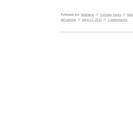
Publicado por:
Vallekano
//
Ciclismo
,
Viajes
//
bici
del camino
//
mayo 13, 2012
//
2 comentarios