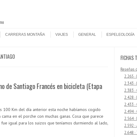
smo
CARRERAS MONTAÑA
VIAJES
GENERAL
ESPELEOLOGÍA
ANTIAGO
FICHAS 
Reseñas 
2.265 ·
2.343 ·
o de Santiago Francés en bicicleta (Etapa
2.383 ·
2.428 ·
2.433 
os 100 Km del día anterior esta noche habíamos cogido
2.494 ·
a cama en el porche con muchas ganas. Cosa que parece
2.564 ·
 fue igual para los suizos que teníamos durmiendo al lado,
2.592 ·
2.648 ·