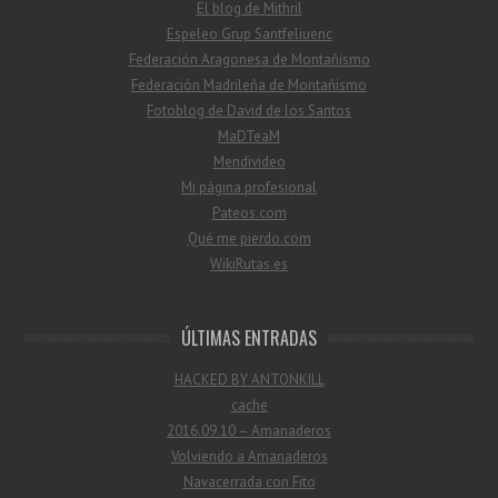
El blog de Mithril
Espeleo Grup Santfeliuenc
Federación Aragonesa de Montañismo
Federación Madrileña de Montañismo
Fotoblog de David de los Santos
MaDTeaM
Mendivideo
Mi página profesional
Pateos.com
Qué me pierdo.com
WikiRutas.es
ÚLTIMAS ENTRADAS
HACKED BY ANTONKILL
cache
2016.09.10 – Amanaderos
Volviendo a Amanaderos
Navacerrada con Fito