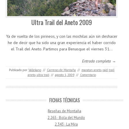
Ultra Trail del Aneto 2009
Ya de vuelta de los pirineos, y con las mochilas aún sin deshacer
he de decir que ha sido una gran experiencia el haber corrido
el Trail del Aneto. Partimos para Benasque el viernes 31…
Entrada completa →
Publicado por:
Vallekano
//
Carreras de Montaña
//
maraton aneto
,
raid
,
trail
aneto
,
ultra trail
//
agosto 1, 2009
//
Comentario
FICHAS TÉCNICAS
Reseñas de Montaña
2.265 · Bola del Mundo
2.343 · La Mira