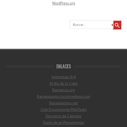
WordPress.org
Buscar
ENLACES
Actionman 4×4
Al filo de lo Cutre
Barrancos.org
Barranquismo.LocoAventura.com
Barranquismo.net
Club Excursionista MadTeam
Descenso de Cañones
Diario de un Pesoptimista