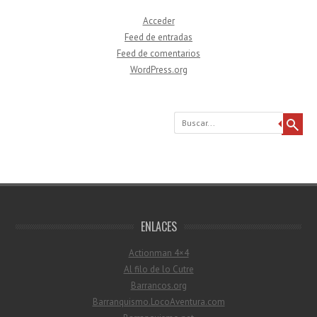
Acceder
Feed de entradas
Feed de comentarios
WordPress.org
Buscar
ENLACES
Actionman 4×4
Al filo de lo Cutre
Barrancos.org
Barranquismo.LocoAventura.com