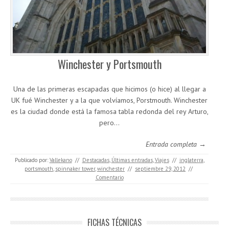
Winchester y Portsmouth
Una de las primeras escapadas que hicimos (o hice) al llegar a
UK fué Winchester y a la que volvíamos, Porstmouth. Winchester
es la ciudad donde está la famosa tabla redonda del rey Arturo,
pero…
Entrada completa →
Publicado por:
Vallekano
//
Destacadas
,
Últimas entradas
,
Viajes
//
inglaterra
,
portsmouth
,
spinnaker tower
,
winchester
//
septiembre 29, 2012
//
Comentario
FICHAS TÉCNICAS