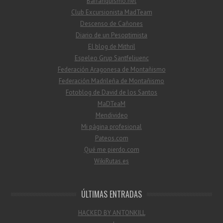
Barranquismo.net
Club Excursionista MadTeam
Descenso de Cañones
Diario de un Pesoptimista
El blog de Mithril
Espeleo Grup Santfeliuenc
Federación Aragonesa de Montañismo
Federación Madrileña de Montañismo
Fotoblog de David de los Santos
MaDTeaM
Mendivideo
Mi página profesional
Pateos.com
Qué me pierdo.com
WikiRutas.es
ÚLTIMAS ENTRADAS
HACKED BY ANTONKILL