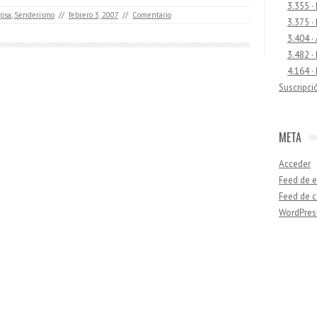
3.355 ·
rosa
,
Senderismo
//
febrero 3, 2007
//
Comentario
3.375 ·
3.404 ·
3.482 ·
4.164 ·
Suscripci
META
Acceder
Feed de e
Feed de 
WordPres
Buscar