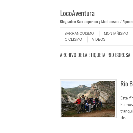
LocoAventura
Blog sobre Barranquismo y Montañismo / Alpini
Saltar al contenido
Menú
BARRANQUISMO
MONTAÑISMO
CICLISMO
VIDEOS
ARCHIVO DE LA ETIQUETA:
RIO BOROSA
Río B
Este f
Fuimos
tranqui
de…