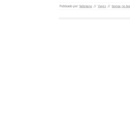
Publicado por:
Vallekano
//
Viajes
//
borosa
,
rio bo