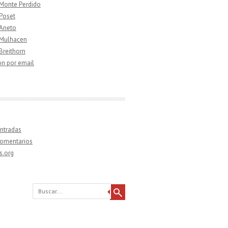
 Monte Perdido
 Poset
 Aneto
 Mulhacen
 Breithorn
ón por email
ntradas
comentarios
s.org