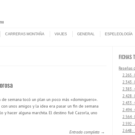
smo
CARRERAS MONTAÑA
VIAJES
GENERAL
ESPELEOLOGÍA
FICHAS 
Reseñas 
2.265 ·
2.343 ·
orosa
2.383 ·
2.428 ·
ín de semana tocó un plan un poco más «dominguero».
2.433 
 con unos amigos y la idea era pasar un fin de semana
2.494 ·
lo y hacer alguna marchita. El destino fué Cazorla, uno
2.564 ·
2.592 ·
2.648 ·
Entrada completa →