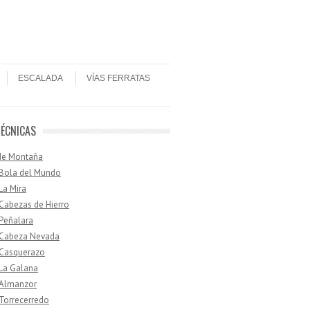
ESCALADA
VÍAS FERRATAS
TÉCNICAS
de Montaña
 Bola del Mundo
 La Mira
 Cabezas de Hierro
 Peñalara
· Cabeza Nevada
 Casquerazo
 La Galana
 Almanzor
 Torrecerredo