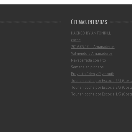
ÚLTIMAS ENTRADAS
HACKED BY ANTONKILL
cache
2016.09.10 – Amanaderos
Volviendo a Amanaderos
Navacerrada con Fito
Semana en pirineos
Proyecto Eden y Plymouth
Tour en coche por Escocia 3/3 (Cost
Tour en coche por Escocia 2/3 (Costa
Tour en coche por Escocia 1/3 (Costa