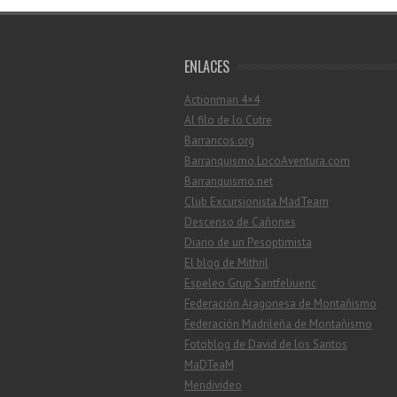
ENLACES
Actionman 4×4
Al filo de lo Cutre
Barrancos.org
Barranquismo.LocoAventura.com
Barranquismo.net
Club Excursionista MadTeam
Descenso de Cañones
Diario de un Pesoptimista
El blog de Mithril
Espeleo Grup Santfeliuenc
Federación Aragonesa de Montañismo
Federación Madrileña de Montañismo
Fotoblog de David de los Santos
MaDTeaM
Mendivideo