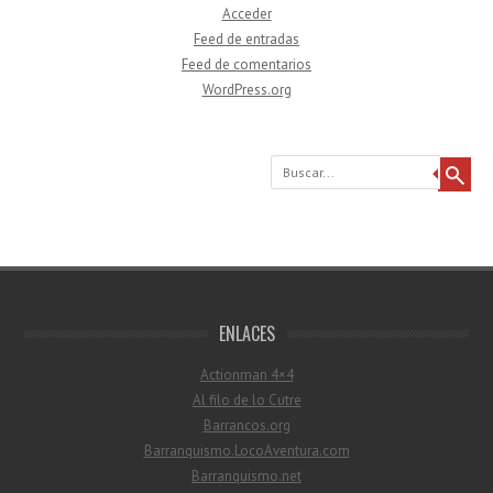
Acceder
Feed de entradas
Feed de comentarios
WordPress.org
Buscar
ENLACES
Actionman 4×4
Al filo de lo Cutre
Barrancos.org
Barranquismo.LocoAventura.com
Barranquismo.net