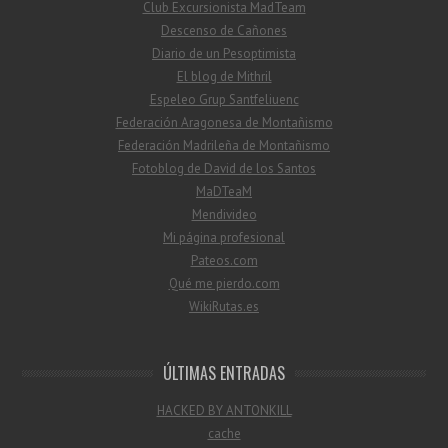
Club Excursionista MadTeam
Descenso de Cañones
Diario de un Pesoptimista
El blog de Mithril
Espeleo Grup Santfeliuenc
Federación Aragonesa de Montañismo
Federación Madrileña de Montañismo
Fotoblog de David de los Santos
MaDTeaM
Mendivideo
Mi página profesional
Pateos.com
Qué me pierdo.com
WikiRutas.es
ÚLTIMAS ENTRADAS
HACKED BY ANTONKILL
cache