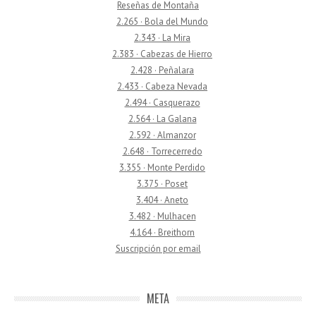
Reseñas de Montaña
2.265 · Bola del Mundo
2.343 · La Mira
2.383 · Cabezas de Hierro
2.428 · Peñalara
2.433 · Cabeza Nevada
2.494 · Casquerazo
2.564 · La Galana
2.592 · Almanzor
2.648 · Torrecerredo
3.355 · Monte Perdido
3.375 · Poset
3.404 · Aneto
3.482 · Mulhacen
4.164 · Breithorn
Suscripción por email
META