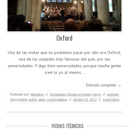
Oxford
Una de las visitas que no podíamos pasar por alto era Oxford,
una de las ciudades más famosas del país, por sus
universidades. Y digo bien universidades, porque mucha gente
creé (o yo al menos…
Entrada completa →
Publicado por:
Vallekano
//
Destacadas
,
Últimas entradas
,
Viajes
//
comedor
,
harry
,
oxford
,
potter
,
salón
,
universidades
//
octubre 13, 2012
//
Comentario
FICHAS TÉCNICAS