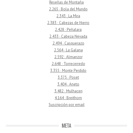
Reseñas de Montaña
2.265 · Bola del Mundo
2.343 · La Mira
2.383 · Cabezas de Hierro
2.428 · Peñalara
2.433 · Cabeza Nevada
2.494 · Casquerazo
2.564 · La Galana
2.592 · Almanzor
2.648 · Torrecerredo
3.355 · Monte Perdido
3.375 · Poset
3.404 · Aneto
3.482 · Mulhacen
4.164 · Breithorn
Suscripción por email
META