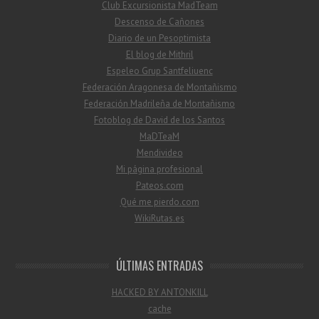
Club Excursionista MadTeam
Descenso de Cañones
Diario de un Pesoptimista
El blog de Mithril
Espeleo Grup Santfeliuenc
Federación Aragonesa de Montañismo
Federación Madrileña de Montañismo
Fotoblog de David de los Santos
MaDTeaM
Mendivideo
Mi página profesional
Pateos.com
Qué me pierdo.com
WikiRutas.es
ÚLTIMAS ENTRADAS
HACKED BY ANTONKILL
cache