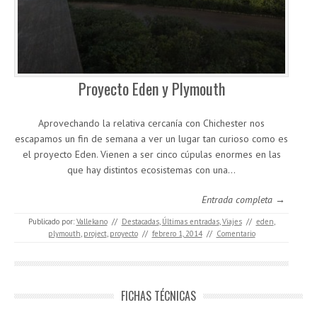
Proyecto Eden y Plymouth
Aprovechando la relativa cercanía con Chichester nos
escapamos un fin de semana a ver un lugar tan curioso como es
el proyecto Eden. Vienen a ser cinco cúpulas enormes en las
que hay distintos ecosistemas con una…
Entrada completa →
Publicado por:
Vallekano
//
Destacadas
,
Últimas entradas
,
Viajes
//
eden
,
plymouth
,
project
,
proyecto
//
febrero 1, 2014
//
Comentario
FICHAS TÉCNICAS