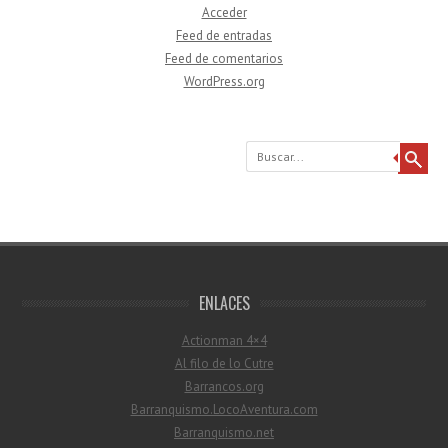
Acceder
Feed de entradas
Feed de comentarios
WordPress.org
Buscar
ENLACES
Actionman 4×4
Al filo de lo Cutre
Barrancos.org
Barranquismo.LocoAventura.com
Barranquismo.net