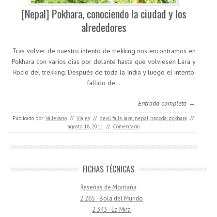
[Nepal] Pokhara, conociendo la ciudad y los
alrededores
Tras volver de nuestro intento de trekking nos encontramos en
Pokhara con varios días por delante hasta que volviesen Lara y
Rocío del trekking. Después de toda la India y luego el intento
fallido de…
Entrada completa →
Publicado por:
Vallekano
//
Viajes
//
devil falls
,
lake
,
nepal
,
pagoda
,
pokhara
//
agosto 18, 2011
//
Comentario
FICHAS TÉCNICAS
Reseñas de Montaña
2.265 · Bola del Mundo
2.343 · La Mira