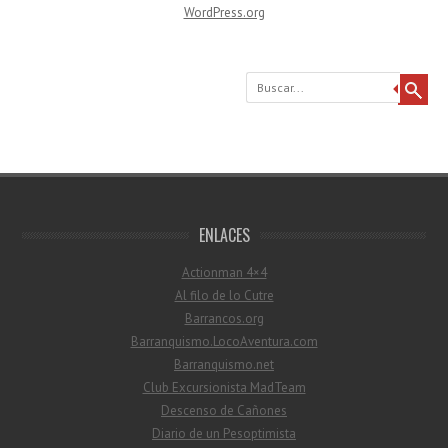
WordPress.org
Buscar
ENLACES
Actionman 4×4
Al filo de lo Cutre
Barrancos.org
Barranquismo.LocoAventura.com
Barranquismo.net
Club Excursionista MadTeam
Descenso de Cañones
Diario de un Pesoptimista