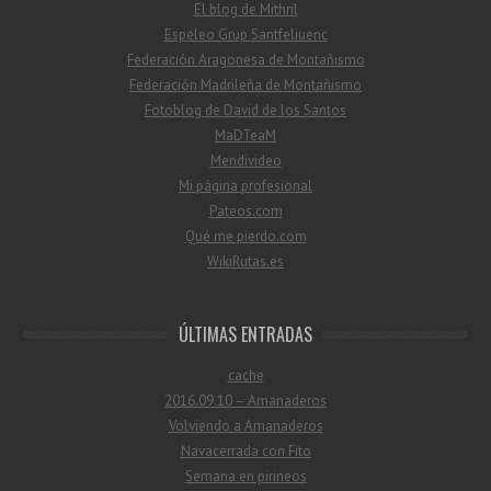
El blog de Mithril
Espeleo Grup Santfeliuenc
Federación Aragonesa de Montañismo
Federación Madrileña de Montañismo
Fotoblog de David de los Santos
MaDTeaM
Mendivideo
Mi página profesional
Pateos.com
Qué me pierdo.com
WikiRutas.es
ÚLTIMAS ENTRADAS
cache
2016.09.10 – Amanaderos
Volviendo a Amanaderos
Navacerrada con Fito
Semana en pirineos