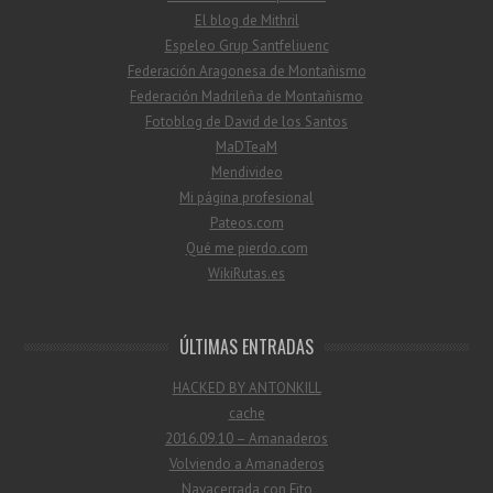
El blog de Mithril
Espeleo Grup Santfeliuenc
Federación Aragonesa de Montañismo
Federación Madrileña de Montañismo
Fotoblog de David de los Santos
MaDTeaM
Mendivideo
Mi página profesional
Pateos.com
Qué me pierdo.com
WikiRutas.es
ÚLTIMAS ENTRADAS
HACKED BY ANTONKILL
cache
2016.09.10 – Amanaderos
Volviendo a Amanaderos
Navacerrada con Fito