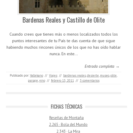
Bardenas Reales y Castillo de Olite
Cuando crees que tienes más o menos localizados todos los
puntos interesantes de tu País te das cuenta de que sigue
habiendo muchos rincones únicos de los que no has oído hablar
nunca. En este…
Entrada completa →
Publicado por:
Vallekano
//
Viajes
//
bardenas reales
,
desierte
,
museo
,
olite
,
paisaje
,
vino
//
febrero 13, 2011
//
3 comentarios
FICHAS TÉCNICAS
Reseñas de Montaña
2.265 · Bola del Mundo
2.343 · La Mira