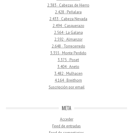
2.383 · Cabezas de Hierro
2.428 · Peñalara
2.433 · Cabeza Nevada
2.494 · Casquerazo
2.564 · La Galana
2.592 · Almanzor
2.648 · Torrecerredo
3.355 · Monte Perdido
3.375 · Poset
3.404 · Aneto
3.482 · Mulhacen
4.164 · Breithorn
Suscripción por email
META
Acceder
Feed de entradas
Feed de comentarios