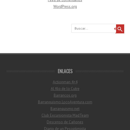
WordPress.org
Buscar
ENLACES
Actionman 4×4
Al filo de lo Cutre
Barrancos.org
Barranquismo.LocoAventura.com
Barranquismo.net
Club Excursionista MadTeam
Descenso de Cañones
Diario de un Pesoptimista