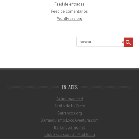
Feed de entradas
Feed de comentarios
WordPress.org
Buscar
ENLACES
Actionman 4×4
Al filo de lo Cutre
Barrancos.org
Barranquismo.LocoAventura.com
Barranquismo.net
Club Excursionista MadTeam