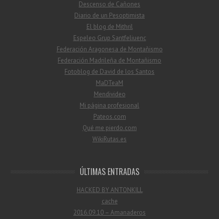
Descenso de Cañones
Diario de un Pesoptimista
El blog de Mithril
Espeleo Grup Santfeliuenc
Federación Aragonesa de Montañismo
Federación Madrileña de Montañismo
Fotoblog de David de los Santos
MaDTeaM
Mendivideo
Mi página profesional
Pateos.com
Qué me pierdo.com
WikiRutas.es
ÚLTIMAS ENTRADAS
HACKED BY ANTONKILL
cache
2016.09.10 – Amanaderos