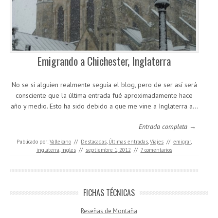
Emigrando a Chichester, Inglaterra
No se si alguien realmente seguía el blog, pero de ser así será
consciente que la última entrada fué aproximadamente hace
año y medio. Esto ha sido debido a que me vine a Inglaterra a…
Entrada completa →
Publicado por:
Vallekano
//
Destacadas
,
Últimas entradas
,
Viajes
//
emigrar
,
inglaterra
,
ingles
//
septiembre 1, 2012
//
7 comentarios
FICHAS TÉCNICAS
Reseñas de Montaña